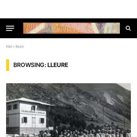
Inici
»
lleure
BROWSING:
LLEURE