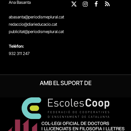
Ana Basanta
X
Instagram
Facebook
RSS
(Twitter)
abasanta@periodismeplural.cat
redaccio@diarieducacio.cat
publicitat@periodismeplural.cat
Telèfon:
932 311 247
AMB EL SUPORT DE