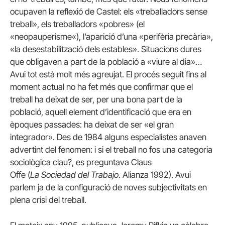
ocupaven la reflexió de
Castel
: els «treballadors sense
treball», els treballadors «pobres» (el
«
neopauperisme
«), l’aparició d’una «perifèria precària»,
«la desestabilització dels estables». Situacions dures
que obligaven a part de la població a «viure al dia»…
Avui tot està molt més agreujat. El procés seguit fins al
moment actual no ha fet més que confirmar que el
treball ha deixat de ser, per una bona part de la
població, aquell element d’identificació que era en
èpoques passades: ha deixat de ser «el gran
integrador». Des de 1984 alguns especialistes anaven
advertint del fenomen: i si el treball no fos una categoria
sociològica clau?, es preguntava Claus
Offe
(
La
Sociedad
del
Trabajo
.
Alianza
1992). Avui
parlem ja de la configuració de noves subjectivitats en
plena crisi del treball.