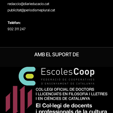
redaccio@diarieducacio.cat
publicitat@periodismeplural.cat
Telèfon:
932 311 247
AMB EL SUPORT DE