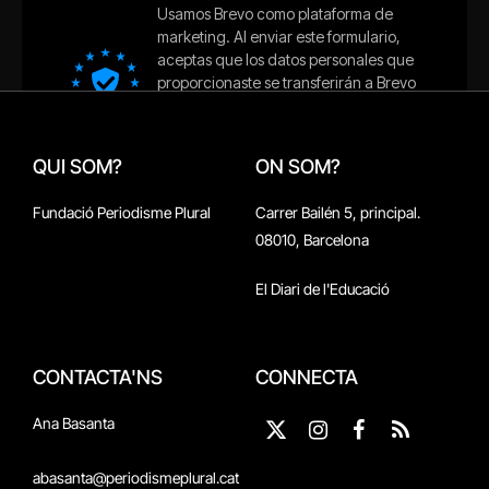
QUI SOM?
ON SOM?
Fundació Periodisme Plural
Carrer Bailén 5, principal.
08010, Barcelona
El Diari de l'Educació
CONTACTA'NS
CONNECTA
Ana Basanta
X
Instagram
Facebook
RSS
(Twitter)
abasanta@periodismeplural.cat