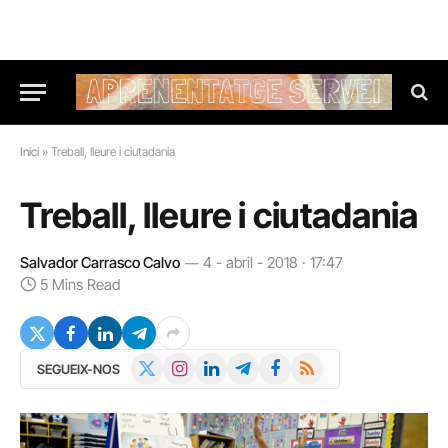
Inici
»
Treball, lleure i ciutadania
Treball, lleure i ciutadania
Salvador Carrasco Calvo
4 - abril - 2018 · 17:47
5 Mins Read
X
Instagram
LinkedIn
Telegram
Facebook
RSS
SEGUEIX-NOS
(Twitter)