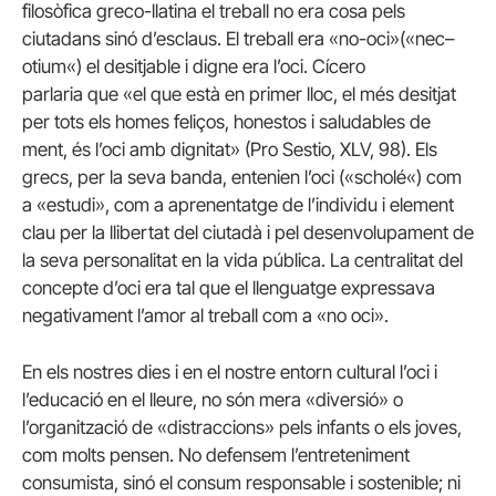
filosòfica
greco-llatina
el treball no era cosa pels
ciutadans sinó d’esclaus. El treball era «no-oci»(«
nec
–
otium
«) el desitjable i digne era l’oci. Cícero
parlaria que «el que està en primer lloc, el més desitjat
per tots els homes feliços, honestos i saludables de
ment, és l’oci amb dignitat» (Pro
Sestio
, XLV, 98). Els
grecs, per la seva banda, entenien l’oci («
scholé
«) com
a «estudi», com a aprenentatge de l’individu i element
clau per la llibertat del ciutadà i pel desenvolupament de
la seva personalitat en la vida pública. La centralitat del
concepte d’oci era tal que el llenguatge expressava
negativament l’amor al treball com a «no oci».
En els nostres dies i en el nostre entorn cultural l’oci i
l’educació en el lleure, no són mera «diversió» o
l’organització de «distraccions» pels infants o els joves,
com molts pensen. No defensem l’entreteniment
consumista, sinó el consum responsable i sostenible; ni