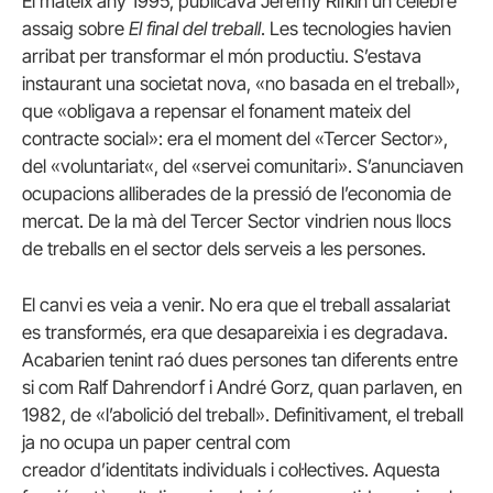
El mateix any 1995, publicava
Jeremy
Rifkin
un cèlebre
assaig sobre
El final del treball
. Les tecnologies havien
arribat per transformar el món productiu. S’estava
instaurant una societat nova, «no basada en el treball»,
que «obligava a repensar el fonament mateix del
contracte social»: era el moment del «Tercer Sector»,
del «
voluntariat
«, del «servei comunitari». S’anunciaven
ocupacions alliberades de la pressió de l’economia de
mercat. De la mà del Tercer Sector vindrien nous llocs
de treballs en el sector dels serveis a les persones.
El canvi es veia a venir. No era que el treball assalariat
es transformés, era que desapareixia i es degradava.
Acabarien tenint raó dues persones tan diferents entre
si com
Ralf
Dahrendorf
i
André
Gorz
, quan parlaven, en
1982, de «l’abolició del treball». Definitivament, el treball
ja no ocupa un paper central com
creador d’identitats individuals i col·lectives. Aquesta