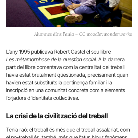
Alumnes dins l’aula – CC woodleywonderworks
L’any 1995 publicava Robert
Castel
el seu llibre
Les
métamorphose
de la
question
social
.
A la darrera
part del llibre comentava com la centralitat del treball
havia estat brutalment qüestionada, precisament quan
havien estat substituïts la pertinença familiar i la
inscripció en una comunitat concreta com a elements
forjadors d’identitats
col.lectives
.
La crisi de la civilització del treball
Tenia raó: el treball és més que el treball assalariat, com
el no-treball és, també, més que l’atur. Nous fenòmens