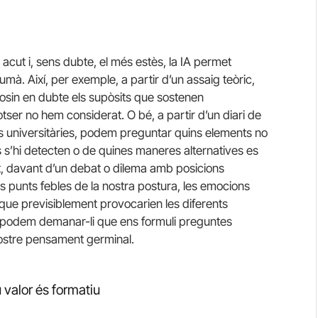
s acut i, sens dubte, el més estès, la IA permet
à. Així, per exemple, a partir d’un assaig teòric,
sin en dubte els supòsits que sostenen
ser no hem considerat. O bé, a partir d’un diari de
 universitàries, podem preguntar quins elements no
 s’hi detecten o de quines maneres alternatives es
nt, davant d’un debat o dilema amb posicions
 els punts febles de la nostra postura, les emocions
 que previsiblement provocarien les diferents
nt, podem demanar-li que ens formuli preguntes
nostre pensament germinal.
 valor és formatiu