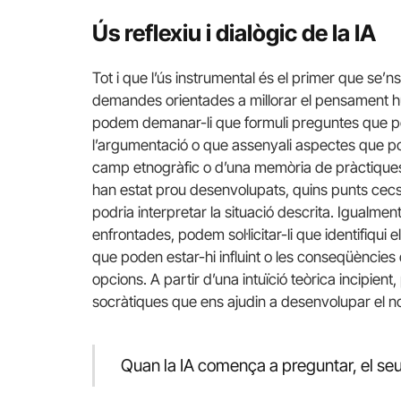
Ús reflexiu i dialògic de la IA
Tot i que l’ús instrumental és el primer que se’n
demandes orientades a millorar el pensament hum
podem demanar-li que formuli preguntes que po
l’argumentació o que assenyali aspectes que pot
camp etnogràfic o d’una memòria de pràctiques
han estat prou desenvolupats, quins punts cecs
podria interpretar la situació descrita. Igualme
enfrontades, podem sol·licitar-li que identifiqui
que poden estar-hi influint o les conseqüències
opcions. A partir d’una intuïció teòrica incipie
socràtiques que ens ajudin a desenvolupar el 
Quan la IA comença a preguntar, el seu