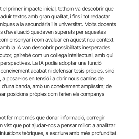
el primer impacte inicial, tothom va descobrir que
aduir textos amb gran qualitat, i fins i tot redactar
ques a la secundària i la universitat. Molts docents
mes d’avaluació quedaven superats per aquestes
 com ensenyar i com avaluar en aquest nou context.
amb la IA van descobrir possibilitats inesperades.
tor, gairebé com un col·lega intel·lectual, amb qui
s perspectives. La IA podia adoptar una funció
 coneixement acabat ni defensar tesis pròpies, sinó
, a posar-los en tensió i a obrir nous camins de
r: d’una banda, amb un coneixement amplíssim; de
ensar posicions pròpies com farien els companys
ot fer molt més que donar informació, corregir
m vist que pot ajudar-nos a pensar millor: a analitzar
 intuïcions teòriques, a escriure amb més profunditat.