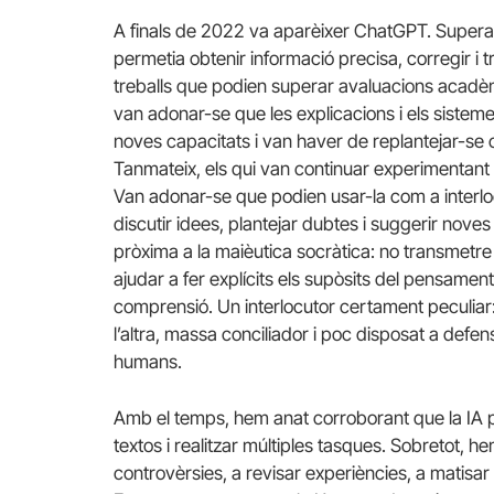
A finals de 2022 va aparèixer ChatGPT. Superat 
permetia obtenir informació precisa, corregir i tr
treballs que podien superar avaluacions acadèmi
van adonar-se que les explicacions i els siste
noves capacitats i van haver de replantejar-se
Tanmateix, els qui van continuar experimentant 
Van adonar-se que podien usar-la com a interlocu
discutir idees, plantejar dubtes i suggerir nove
pròxima a la maièutica socràtica: no transmetre
ajudar a fer explícits els supòsits del pensament
comprensió. Un interlocutor certament peculia
l’altra, massa conciliador i poc disposat a def
humans.
Amb el temps, hem anat corroborant que la IA p
textos i realitzar múltiples tasques. Sobretot, he
controvèrsies, a revisar experiències, a matisar