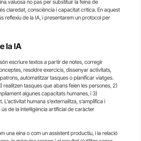
ina valuosa no pas per substituir la feina de
més claredat, consciència i capacitat crítica. En aquest
ús reflexiu de la IA, i presentarem un protocol per
e la IA
ón escriure textos a partir de notes, corregir
nceptes, resoldre exercicis, dissenyar activitats,
atrons, automatitzar tasques o planificar viatges.
1) realitzen tasques que abans feien les persones, 2)
mpliament algunes capacitats humanes, i 3)
. L’activitat humana s’externalitza, s’amplifica i
ús de la intel·ligència artificial de caràcter
 una eina o com un assistent productiu, i la relació