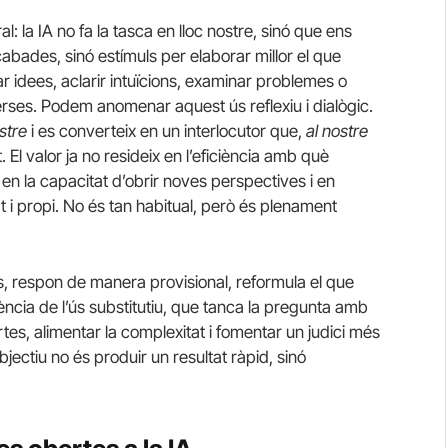
l: la IA no fa la tasca en lloc nostre, sinó que ens
cabades, sinó estímuls per elaborar millor el que
r idees, aclarir intuïcions, examinar problemes o
rses. Podem anomenar aquest ús reflexiu i dialògic.
stre
i es converteix en un interlocutor que,
al nostre
El valor ja no resideix en l’eficiència amb què
 en la capacitat d’obrir noves perspectives i en
 i propi. No és tan habitual, però és plenament
s, respon de manera provisional, reformula el que
ència de l’ús substitutiu, que tanca la pregunta amb
rtes, alimentar la complexitat i fomentar un judici més
ectiu no és produir un resultat ràpid, sinó