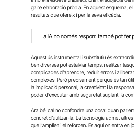
amb ella esdevé unidireccional: el subjecte deman
gaire elaboració pròpia. En aquest esquema, el 
resultats que ofereix i per la seva eficàcia.
La IA no només respon: també pot fer 
Aquest ús instrumental i substitutiu és extraord
ben diverses pot estalviar temps, realitzar tas
complicades d’aprendre, reduir errors i allibera
complexes. Però precisament perquè és tan útil i
la implicació personal, la creativitat i la respons
poder d’executar amb seguretat suplanti la comp
Ara bé, cal no confondre una cosa: quan parlem 
concret d’utilitzar-la. La tecnologia admet altr
que l’amplien i el reforcen. És aquí on entra en joc