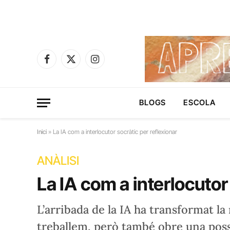
Facebook
X
Instagram
(Twitter)
BLOGS
ESCOLA
Inici
»
La IA com a interlocutor socràtic per reflexionar
ANÀLISI
La IA com a interlocutor
L’arribada de la IA ha transformat 
treballem, però també obre una poss