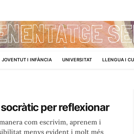
JOVENTUT I INFÀNCIA
UNIVERSITAT
LLENGUA I C
 socràtic per reflexionar
la manera com escrivim, aprenem i
ibilitat menys evident i molt més