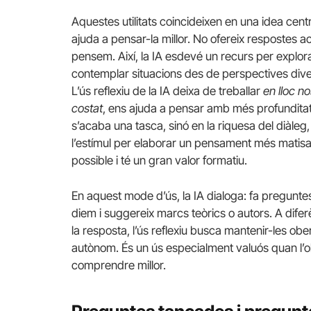
Aquestes utilitats coincideixen en una idea centra
ajuda a pensar-la millor. No ofereix respostes a
pensem. Així, la IA esdevé un recurs per explora
contemplar situacions des de perspectives dive
L’ús reflexiu de la IA deixa de treballar
en lloc no
costat
, ens ajuda a pensar amb més profunditat. 
s’acaba una tasca, sinó en la riquesa del diàleg,
l’estímul per elaborar un pensament més matisat
possible i té un gran valor formatiu.
En aquest mode d’ús, la IA dialoga: fa pregunte
diem i suggereix marcs teòrics o autors. A difer
la resposta, l’ús reflexiu busca mantenir-les obe
autònom. És un ús especialment valuós quan l’obj
comprendre millor.