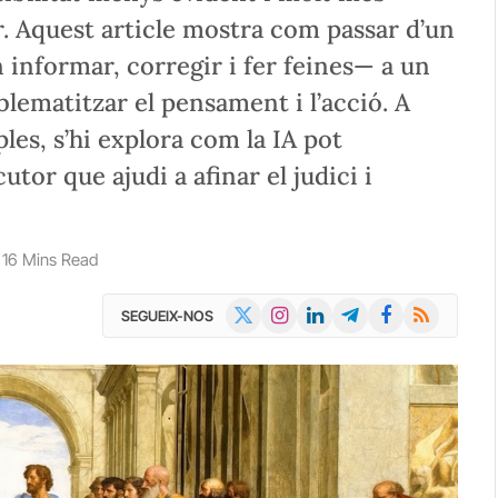
r. Aquest article mostra com passar d’un
 informar, corregir i fer feines— a un
oblematitzar el pensament i l’acció. A
ples, s’hi explora com la IA pot
tor que ajudi a afinar el judici i
16 Mins Read
X
Instagram
LinkedIn
Telegram
Facebook
RSS
SEGUEIX-NOS
(Twitter)