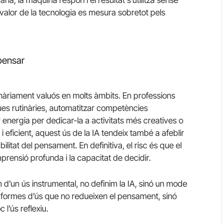
a, la màquina respon i el resultat s’utilitza sense
valor de la tecnologia es mesura sobretot pels
pensar
inàriament valuós en molts àmbits. En professions
ques rutinàries, automatitzar competències
r energia per dedicar-la a activitats més creatives o
 eficient, aquest ús de la IA tendeix també a afeblir
abilitat del pensament. En definitiva, el risc és que el
rensió profunda i la capacitat de decidir.
d’un ús instrumental, no definim la IA, sinó un mode
es formes d’ús que no redueixen el pensament, sinó
 l’ús reflexiu.