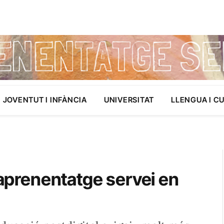
JOVENTUT I INFÀNCIA
UNIVERSITAT
LLENGUA I C
’aprenentatge servei en