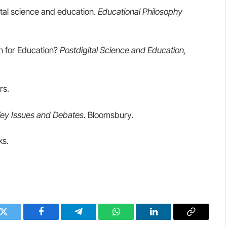
gital science and education.
Educational Philosophy
an for Education?
Postdigital Science and Education,
rs.
ey Issues and Debates.
Bloomsbury.
ks.
Twitter
Facebook
Telegram
WhatsApp
LinkedIn
Copy