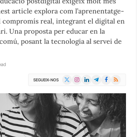
educació postdigital exigeix molt més
quest article explora com l’aprenentatge-
l compromís real, integrant el digital en
ri. Una proposta per educar en la
bé comú, posant la tecnologia al servei de
ead
X
Instagram
LinkedIn
Telegram
Facebook
RSS
SEGUEIX-NOS
(Twitter)