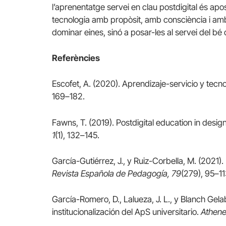
l’aprenentatge servei en clau postdigital és apo
tecnologia amb propòsit, amb consciència i am
dominar eines, sinó a posar-les al servei del bé
Referències
Escofet, A. (2020). Aprendizaje-servicio y tecno
169–182.
Fawns, T. (2019). Postdigital education in desig
1
(1), 132–145.
García-Gutiérrez, J., y Ruiz-Corbella, M. (2021). 
Revista Española de Pedagogía, 79
(279), 95–11
García-Romero, D., Lalueza, J. L., y Blanch Gela
institucionalización del ApS universitario.
Athenea