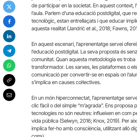
de participar en la societat. En aquest context, l
l’aula. Parlem d’una educació postdigital, que reco
tecnològic, estan entrellaçats i que educar im
aquesta realitat (Jandrić et al., 2018; Fawns, 20
En aquest escenari, l’aprenentatge servei ofereix
l’educació postdigital. La seva proposta és senzil
comunitat. Quan aquesta metodologia es troba am
transformador. Les xarxes, les plataformes o el
comunicació per convertir-se en espais on l’alu
s’implica en causes col·lectives.
En un món hiperconnectat, l’aprenentatge servei
clic fàcil o del simple “m’agrada”. Ens proposa 
tecnologies no són neutres: influeixen en com 
vida pública (Selwyn, 2016; Knox, 2019). Per aix
implica fer-ho amb consciència, utilitzant allò digi
comú.