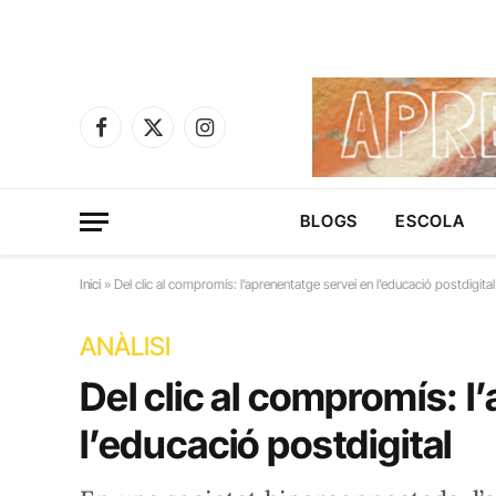
Facebook
X
Instagram
(Twitter)
BLOGS
ESCOLA
Inici
»
Del clic al compromís: l’aprenentatge servei en l’educació postdigital
ANÀLISI
Del clic al compromís: l
l’educació postdigital