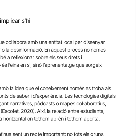
implicar-s’hi
e col·labora amb una entitat local per dissenyar
r o la desinformació. En aquest procés no només
bé a reflexionar sobre els seus drets i
o és l’eina en si, sinó l’aprenentatge que sorgeix
 amb la idea que el coneixement només es troba als
onts de saber i d’experiència. Les tecnologies digitals
çant narratives, pòdcasts o mapes col·laboratius,
(Escofet, 2020). Així, la relació entre estudiants,
a horitzontal on tothom aprèn i tothom aporta.
ontinua sent un repte important: no tots els grups