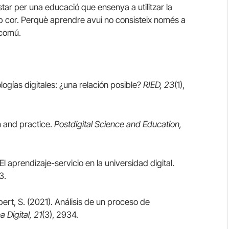
star per una educació que ensenya a utilitzar la
b cor. Perquè aprendre avui no consisteix només a
 comú.
logías digitales: ¿una relación posible?
RIED, 23
(1),
n and practice.
Postdigital Science and Education,
El aprendizaje-servicio en la universidad digital.
3.
bert, S. (2021). Análisis de un proceso de
 Digital, 21
(3), 2934.