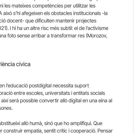
ni les mateixes competències per utilitzar les
 això s’hi afegeixen els obstacles institucionals -la
ió docent- que dificulten mantenir projectes
). I hi ha un altre risc més subtil: el de l’activisme
 una foto sense arribar a transformar res (Morozov,
iència cívica
en l’educació postdigital necessita suport
ració entre escoles, universitats i entitats socials
ixí serà possible convertir allò digital en una eina al
rsones.
ubstitueixi allò humà, sinó que ho amplifiqui. Que
 construir empatia, sentit crític i cooperació. Pensar