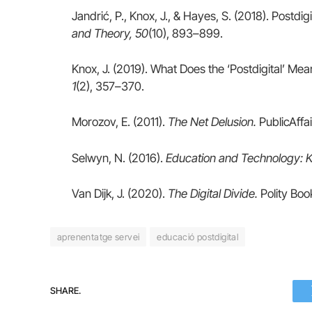
Jandrić, P., Knox, J., & Hayes, S. (2018). Postdi
and Theory, 50
(10), 893–899.
Knox, J. (2019). What Does the ‘Postdigital’ Me
1
(2), 357–370.
Morozov, E. (2011).
The Net Delusion.
PublicAffai
Selwyn, N. (2016).
Education and Technology: K
Van Dijk, J. (2020).
The Digital Divide.
Polity Boo
aprenentatge servei
educació postdigital
SHARE.