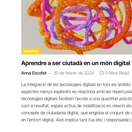
GENERAL
Aprendre a ser ciutadà en un món digital
Anna Escofet
20 de febrer de 2024
5 Mins Read
La integració de les tecnologies digitals en tots els àmbi
aspectes menys explorats es relaciona amb les repercussi
tecnologies digitals faciliten l’accés a una quantitat pràct
com a resultat, espais actius de mobilització en relació al
concepte de ciutadania digital, que engloba el conjunt de 
en l’entorn digital. Això implica tant l’ús ètic i responsable