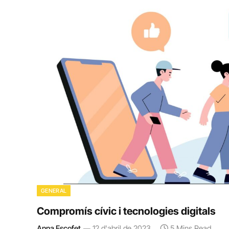
GENERAL
Compromís cívic i tecnologies digitals
Anna Escofet
12 d'abril de 2023
5 Mins Read