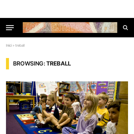
Inici
»
treball
BROWSING:
TREBALL