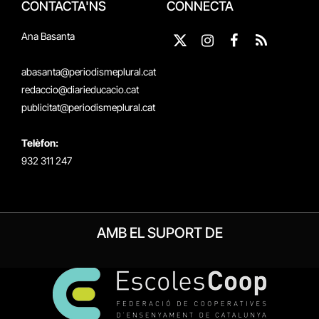
CONTACTA'NS
CONNECTA
Ana Basanta
X
Instagram
Facebook
RSS
(Twitter)
abasanta@periodismeplural.cat
redaccio@diarieducacio.cat
publicitat@periodismeplural.cat
Telèfon:
932 311 247
AMB EL SUPORT DE