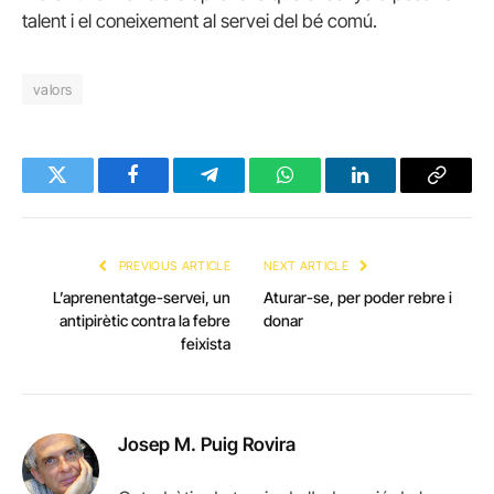
talent i el coneixement al servei del bé comú.
valors
Twitter
Facebook
Telegram
WhatsApp
LinkedIn
Copy
Link
PREVIOUS ARTICLE
NEXT ARTICLE
L’aprenentatge-servei, un
Aturar-se, per poder rebre i
antipirètic contra la febre
donar
feixista
Josep M. Puig Rovira