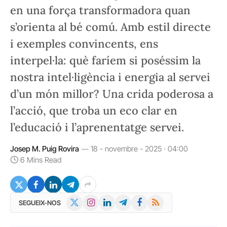
en una força transformadora quan
s’orienta al bé comú. Amb estil directe
i exemples convincents, ens
interpel·la: què faríem si poséssim la
nostra intel·ligència i energia al servei
d’un món millor? Una crida poderosa a
l’acció, que troba un eco clar en
l’educació i l’aprenentatge servei.
Josep M. Puig Rovira
18 - novembre - 2025 · 04:00
6 Mins Read
X
Instagram
LinkedIn
Telegram
Facebook
RSS
SEGUEIX-NOS
(Twitter)