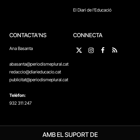
El Diari de l'Educació
CONTACTA'NS
CONNECTA
Ana Basanta
X
Instagram
Facebook
RSS
(Twitter)
abasanta@periodismeplural.cat
redaccio@diarieducacio.cat
publicitat@periodismeplural.cat
Telèfon:
932 311 247
AMB EL SUPORT DE