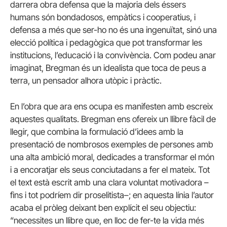
darrera obra defensa que la majoria dels éssers
humans són bondadosos, empàtics i cooperatius, i
defensa a més que ser-ho no és una ingenuïtat, sinó una
elecció política i pedagògica que pot transformar les
institucions, l’educació i la convivència. Com podeu anar
imaginat, Bregman és un idealista que toca de peus a
terra, un pensador alhora utòpic i pràctic.
En l’obra que ara ens ocupa es manifesten amb escreix
aquestes qualitats. Bregman ens ofereix un llibre fàcil de
llegir, que combina la formulació d’idees amb la
presentació de nombrosos exemples de persones amb
una alta ambició moral, dedicades a transformar el món
i a encoratjar els seus conciutadans a fer el mateix. Tot
el text està escrit amb una clara voluntat motivadora –
fins i tot podríem dir proselitista–; en aquesta línia l’autor
acaba el pròleg deixant ben explícit el seu objectiu:
“necessites un llibre que, en lloc de fer-te la vida més