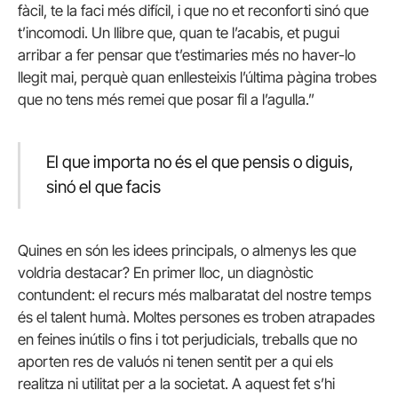
fàcil, te la faci més difícil, i que no et reconforti sinó que
t’incomodi. Un llibre que, quan te l’acabis, et pugui
arribar a fer pensar que t’estimaries més no haver-lo
llegit mai, perquè quan enllesteixis l’última pàgina trobes
que no tens més remei que posar fil a l’agulla.”
El que importa no és el que pensis o diguis,
sinó el que facis
Quines en són les idees principals, o almenys les que
voldria destacar? En primer lloc, un diagnòstic
contundent: el recurs més malbaratat del nostre temps
és el talent humà. Moltes persones es troben atrapades
en feines inútils o fins i tot perjudicials, treballs que no
aporten res de valuós ni tenen sentit per a qui els
realitza ni utilitat per a la societat. A aquest fet s’hi