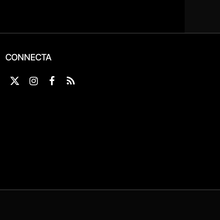
CONNECTA
X
Instagram
Facebook
RSS
(Twitter)