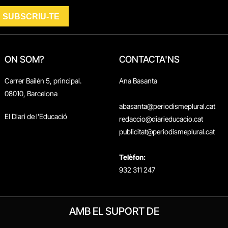
ON SOM?
CONTACTA'NS
Carrer Bailén 5, principal.
Ana Basanta
08010, Barcelona
abasanta@periodismeplural.cat
El Diari de l'Educació
redaccio@diarieducacio.cat
publicitat@periodismeplural.cat
Telèfon:
932 311 247
AMB EL SUPORT DE