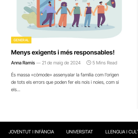
GENERAL
Menys exigents i més responsables!
Anna Ramis
21 de maig de 2024
5 Mins Read
És massa «còmode» assenyalar la família com l’origen
de tots els errors que poden fer els nois i noies, com si
els…
JOVENTUT I INFÀNCIA
UNIVERSITAT
LLENGUA I CUL