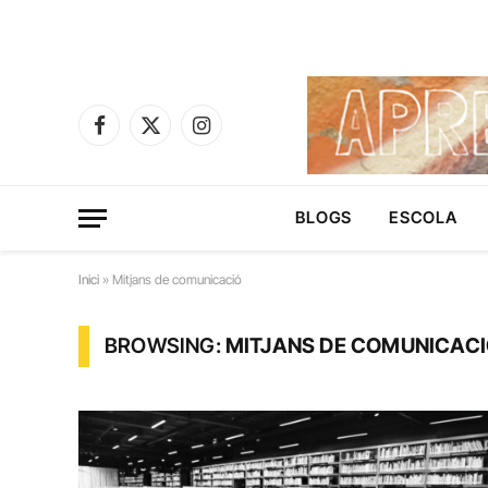
Facebook
X
Instagram
(Twitter)
BLOGS
ESCOLA
Inici
»
Mitjans de comunicació
BROWSING:
MITJANS DE COMUNICAC