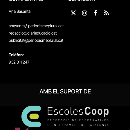
Ana Basanta
X
Instagram
Facebook
RSS
(Twitter)
abasanta@periodismeplural.cat
redaccio@diarieducacio.cat
publicitat@periodismeplural.cat
Telèfon:
932 311 247
AMB EL SUPORT DE