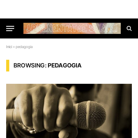
Inici
»
pedagogia
BROWSING:
PEDAGOGIA