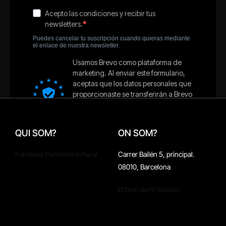
QUI SOM?
ON SOM?
Fundació Periodisme Plural
Carrer Bailén 5, principal.
08010, Barcelona
El Diari de l'Educació