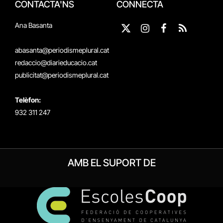
CONTACTA'NS
CONNECTA
Ana Basanta
X
Instagram
Facebook
RSS
(Twitter)
abasanta@periodismeplural.cat
redaccio@diarieducacio.cat
publicitat@periodismeplural.cat
Telèfon:
932 311 247
AMB EL SUPORT DE