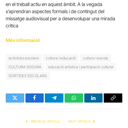
en el treball actiu en aquest àmbit. A la vegada
s’aprendran aspectes formals i de contingut del
missatge audiovisual per a desenvolupar una mirada
crítica
Més informació
activitats escolars
cultura i educació
cultura i escola
CULTURA SEGURA
educació artística i participació cultural
SORTIDES ESCOLARS
Twitter
Facebook
Telegram
WhatsApp
LinkedIn
Copy
Link
PREVIOUS ARTICLE
NEXT ARTICLE