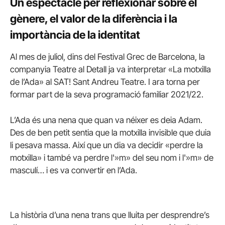
Un espectacle per reflexionar sobre el
gènere, el valor de la diferència i la
importància de la identitat
Al mes de juliol, dins del Festival Grec de Barcelona, la
companyia Teatre al Detall ja va interpretar «La motxilla
de l’Ada» al
SAT
! Sant Andreu Teatre. I ara torna per
formar part de la seva programació familiar 2021/22.
L’Ada és una nena que quan va néixer es deia Adam.
Des de ben petit sentia que la motxilla invisible que duia
li pesava massa. Així que un dia va decidir «perdre la
motxilla» i també va perdre l'»m» del seu nom i l'»m» de
masculí… i es va convertir en l’Ada.
La història d’una nena trans que lluita per desprendre’s