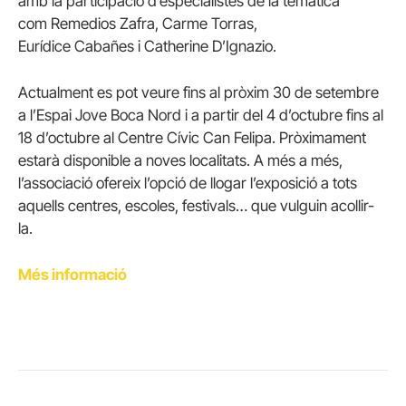
amb la participació d’especialistes de la temàtica
com
Remedios
Zafra, Carme
Torras
,
Eurídice
Cabañes
i
Catherine
D’
Ignazio
.
Actualment es pot veure fins al pròxim 30 de setembre
a l’Espai Jove Boca Nord i a partir del 4 d’octubre fins al
18 d’octubre al Centre Cívic Can Felipa. Pròximament
estarà disponible a noves localitats. A més a més,
l’associació ofereix l’opció de llogar l’exposició a tots
aquells centres, escoles, festivals… que vulguin acollir-
la.
Més informació