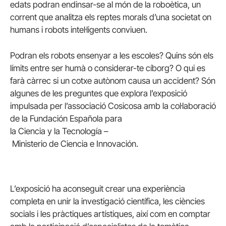
edats podran endinsar-se al món de la roboètica, un
corrent que analitza els reptes morals d’una societat on
humans i robots intel·ligents conviuen.
Podran els robots ensenyar a les escoles? Quins són els
límits entre ser humà o considerar-te cíborg? O qui es
farà càrrec si un cotxe autònom causa un accident? Són
algunes de les preguntes que explora l’exposició
impulsada per l’associació
Cosicosa
amb la col·laboració
de la
Fundación
Española
para
la
Ciencia
y
la
Tecnología
–
Ministerio
de
Ciencia
e
Innovación
.
L’exposició ha aconseguit crear una experiència
completa en unir la investigació científica, les ciències
socials i les pràctiques artístiques, així com en comptar