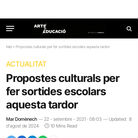
Inici
»
Propostes culturals per fer sortides escolars aquesta tardor
ACTUALITAT
Propostes culturals per
fer sortides escolars
aquesta tardor
Mar Domènech
22 - setembre - 2021 · 08:03
Updated:
8
d'agost de 2024
10 Mins Read