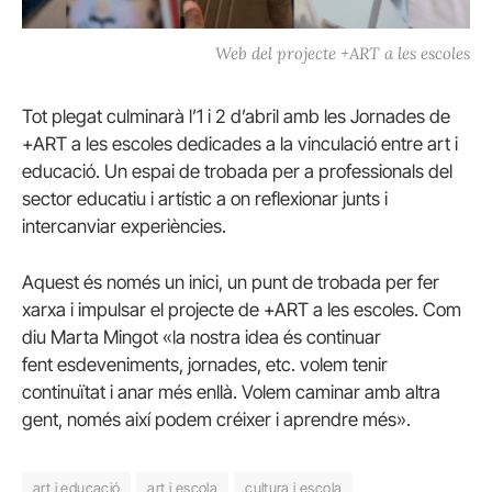
Web del projecte +ART a les escoles
Tot plegat culminarà l’1 i 2 d’abril amb les Jornades de
+ART a les escoles dedicades a la vinculació entre art i
educació. Un espai de trobada per a professionals del
sector educatiu i artístic a on reflexionar junts i
intercanviar experiències.
Aquest és només un inici, un punt de trobada per fer
xarxa i impulsar el projecte de +ART a les escoles. Com
diu Marta Mingot «la nostra idea és continuar
fent esdeveniments, jornades, etc. volem tenir
continuïtat i anar més enllà. Volem caminar amb altra
gent, només així podem créixer i aprendre més».
art i educació
art i escola
cultura i escola