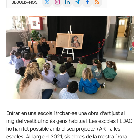
X
Instagram
LinkedIn
Telegram
Facebook
RSS
SEGUEIX-NOS!
(Twitter)
Entrar en una escola i trobar-se una obra d’art just al
mig del vestíbul no és gens habitual. Les escoles FEDAC
ho han fet possible amb el seu projecte +ART a les
escoles. Al llarg del 2021, sis obres de la mostra Dona