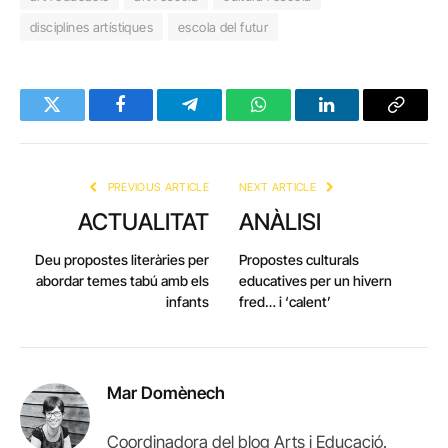
disciplines artístiques
escola del futur
Twitter
Facebook
Telegram
WhatsApp
LinkedIn
Copy
Link
PREVIOUS ARTICLE
NEXT ARTICLE
ACTUALITAT
ANÀLISI
Deu propostes literàries per
Propostes culturals
abordar temes tabú amb els
educatives per un hivern
infants
fred… i ‘calent’
Mar Domènech
Coordinadora del blog Arts i Educació.