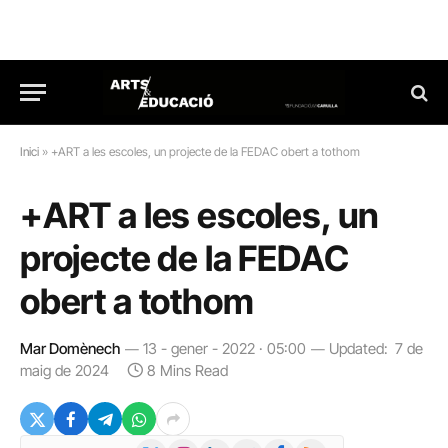
Inici
»
+ART a les escoles, un projecte de la FEDAC obert a tothom
+ART a les escoles, un
projecte de la FEDAC
obert a tothom
Mar Domènech
13 - gener - 2022 · 05:00
Updated:
7 de
maig de 2024
8 Mins Read