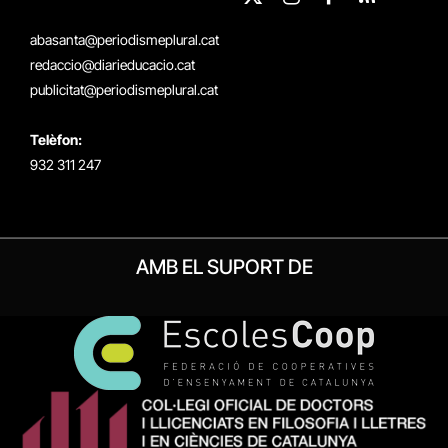
X
Instagram
Facebook
RSS
(Twitter)
abasanta@periodismeplural.cat
redaccio@diarieducacio.cat
publicitat@periodismeplural.cat
Telèfon:
932 311 247
AMB EL SUPORT DE