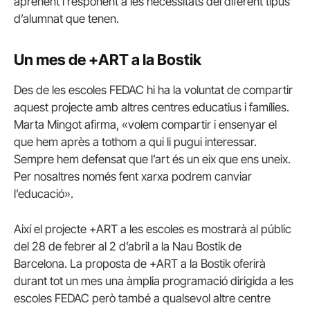
aprenent i responent a les necessitats del diferent tipus
d’alumnat que tenen.
Un mes de +ART a la
Bostik
Des de les escoles FEDAC hi ha la voluntat de compartir
aquest projecte amb altres centres educatius i famílies.
Marta Mingot afirma, «volem compartir i ensenyar el
que hem après a tothom a qui li pugui interessar.
Sempre hem defensat que l’art és un eix que ens uneix.
Per nosaltres només fent xarxa podrem canviar
l’educació».
Així el projecte +ART a les escoles es mostrarà al públic
del 28 de febrer al 2 d’abril a la Nau
Bostik
de
Barcelona. La proposta de +ART a la
Bostik
oferirà
durant tot un mes una àmplia programació dirigida a les
escoles FEDAC però també a qualsevol altre centre