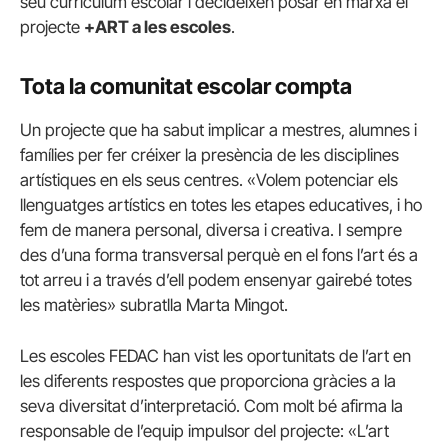
seu currículum escolar i decideixen posar en marxa el
projecte
+ART a les escoles
.
Tota la comunitat escolar compta
Un projecte que ha sabut implicar a mestres, alumnes i
famílies per fer créixer la presència de les disciplines
artístiques en els seus centres. «Volem potenciar els
llenguatges artístics en totes les etapes educatives, i ho
fem de manera personal, diversa i creativa. I sempre
des d’una forma transversal perquè en el fons l’art és a
tot arreu i a través d’ell podem ensenyar gairebé totes
les matèries» subratlla Marta Mingot.
Les escoles FEDAC han vist les oportunitats de l’art en
les diferents respostes que proporciona gràcies a la
seva diversitat d’interpretació. Com molt bé afirma la
responsable de l’equip impulsor del projecte: «L’art