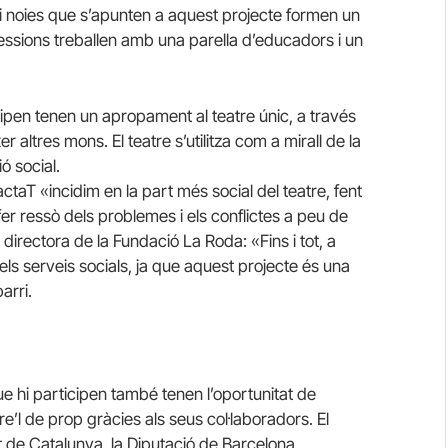
ois i noies que s’apunten a aquest projecte formen un
essions treballen amb una parella d’educadors i un
cipen tenen un apropament al teatre únic, a través
 altres mons. El teatre s’utilitza com a mirall de la
ió social.
actaT
«incidim en la part més social del teatre, fent
fer ressò dels problemes i els conflictes a peu de
, directora de la Fundació La Roda:
«
Fins i tot, a
ls serveis socials, ja que aquest projecte és una
arri.
ue hi participen també tenen l’oportunitat de
ure’l de prop gràcies als seus col·laboradors. El
 de Catalunya, la Diputació de Barcelona,