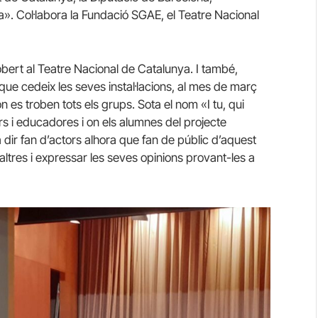
a». Col·labora la Fundació SGAE, el Teatre Nacional
obert al Teatre Nacional de Catalunya. I també,
que cedeix les seves instal·lacions, al mes de març
 es troben tots els grups. Sota el nom «I tu, qui
 i educadores i on els alumnes del projecte
a dir fan d’actors alhora que fan de públic d’aquest
altres i expressar les seves opinions provant-les a