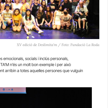
XV edició de Deslimita'm / Foto: Fundació La Roda
s emocionals, socials i inclús personals,
ITA
‘M n’és un molt bon exemple i per això
nt arribin a totes aquelles persones que vulguin