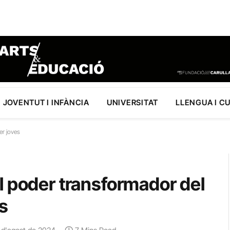
JOVENTUT I INFÀNCIA
UNIVERSITAT
LLENGUA I C
er joves
l poder transformador del
es