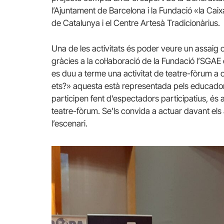
l’Ajuntament de Barcelona i la Fundació «la Caix
de Catalunya i el Centre Artesà
Tradicionàrius
.
Una de les activitats és poder veure un assaig 
gràcies a la col·laboració de la Fundació
l’SGAE
es duu a terme una activitat de teatre-fòrum a on
ets?» aquesta està representada pels educadors
participen fent d’espectadors participatius, és 
teatre-fòrum. Se’ls convida a actuar davant els 
l’escenari.