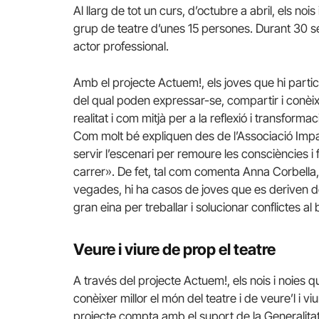
Al llarg de tot un curs, d’octubre a abril, els n
grup de teatre d’unes 15 persones. Durant 30 s
actor professional.
Amb el projecte Actuem!, els joves que hi parti
del qual poden expressar-se, compartir i conèixer
realitat i com mitjà per a la reflexió i transformac
Com molt bé expliquen des de l’Associació
Imp
servir l’escenari per remoure les consciències i 
carrer». De fet, tal com comenta Anna Corbella
vegades, hi ha casos de joves que es deriven de
gran eina per treballar i solucionar conflictes al b
Veure i viure de prop el teatre
A través del projecte Actuem!, els nois i noies q
conèixer millor el món del teatre i de veure’l i vi
projecte compta amb el suport de la Generalitat