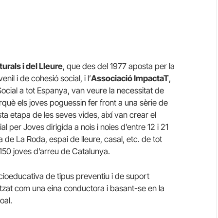
rals i del Lleure
, que des del 1977 aposta per la
nil i de cohesió social, i l’
Associació
ImpactaT
,
Social a tot Espanya, van veure la necessitat de
rquè els joves poguessin fer front a una sèrie de
a etapa de les seves vides, així van crear el
 per Joves dirigida a nois i noies d’entre 12 i 21
de La Roda, espai de lleure, casal, etc. de tot
 150 joves d’arreu de Catalunya.
cioeducativa de tipus preventiu i de suport
ilitzat com una eina conductora i basant-se en la
oal.