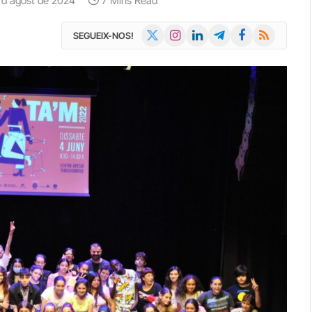
 d'agost de 2024
7 Mins Read
X
Instagram
LinkedIn
Telegram
Facebook
RSS
SEGUEIX-NOS!
(Twitter)