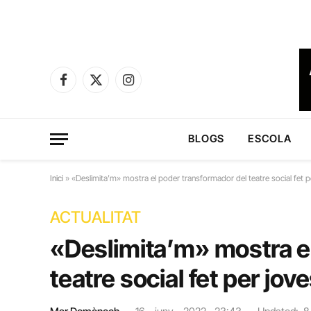
Facebook
X
Instagram
(Twitter)
BLOGS
ESCOLA
Inici
»
«Deslimita’m» mostra el poder transformador del teatre social fet p
ACTUALITAT
«Deslimita’m» mostra e
teatre social fet per jov