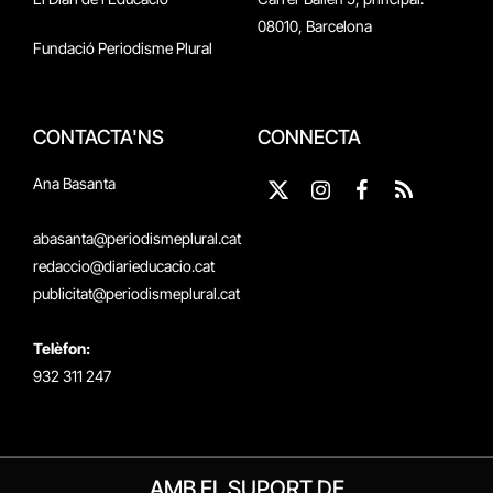
08010, Barcelona
Fundació Periodisme Plural
CONTACTA'NS
CONNECTA
Ana Basanta
X
Instagram
Facebook
RSS
(Twitter)
abasanta@periodismeplural.cat
redaccio@diarieducacio.cat
publicitat@periodismeplural.cat
Telèfon:
932 311 247
AMB EL SUPORT DE