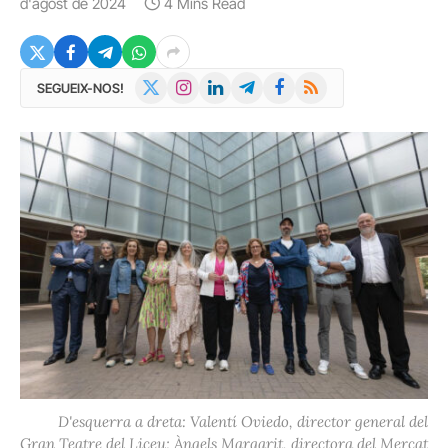
d'agost de 2024
4 Mins Read
X
Instagram
LinkedIn
Telegram
Facebook
RSS
SEGUEIX-NOS!
(Twitter)
D'esquerra a dreta: Valentí Oviedo, director general del
Gran Teatre del Liceu; Àngels Margarit, directora del Mercat