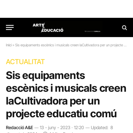
Inici
»
Sis equipaments escènics i musicals creen laCultivadora per un projecte educatiu comú
ACTUALITAT
Sis equipaments
escènics i musicals creen
laCultivadora per un
projecte educatiu comú
Redacció A&E
13 - juny - 2023 · 12:20
Updated:
8