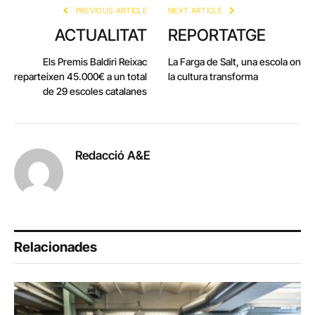
PREVIOUS ARTICLE
NEXT ARTICLE
ACTUALITAT
REPORTATGE
Els Premis Baldiri Reixac
La Farga de Salt, una escola on
reparteixen 45.000€ a un total
la cultura transforma
de 29 escoles catalanes
Redacció A&E
Relacionades