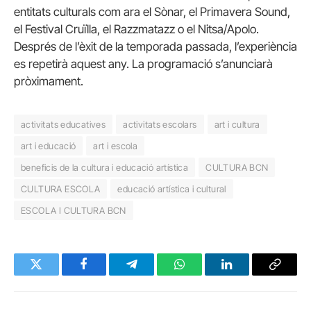
entitats culturals com ara el Sònar, el Primavera Sound,
el Festival Cruïlla, el Razzmatazz o el Nitsa/Apolo.
Després de l’èxit de la temporada passada, l’experiència
es repetirà aquest any. La programació s’anunciarà
pròximament.
activitats educatives
activitats escolars
art i cultura
art i educació
art i escola
beneficis de la cultura i educació artística
CULTURA BCN
CULTURA ESCOLA
educació artística i cultural
ESCOLA I CULTURA BCN
Twitter
Facebook
Telegram
WhatsApp
LinkedIn
Copy
Link