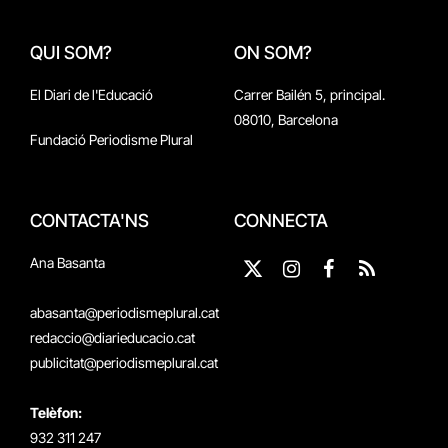
QUI SOM?
ON SOM?
El Diari de l'Educació
Carrer Bailén 5, principal.
08010, Barcelona
Fundació Periodisme Plural
CONTACTA'NS
CONNECTA
Ana Basanta
X
Instagram
Facebook
RSS
(Twitter)
abasanta@periodismeplural.cat
redaccio@diarieducacio.cat
publicitat@periodismeplural.cat
Telèfon:
932 311 247