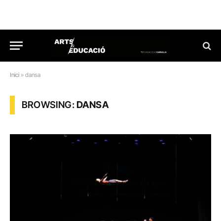
Inici
»
dansa
BROWSING:
DANSA