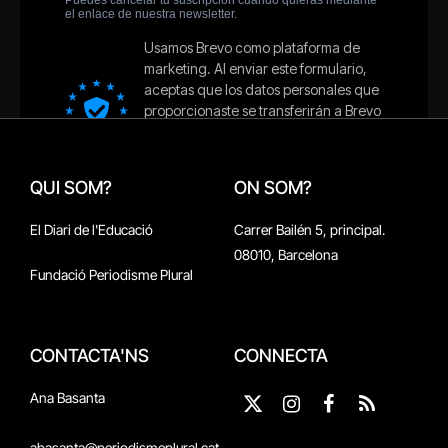
QUI SOM?
ON SOM?
El Diari de l'Educació
Carrer Bailén 5, principal.
08010, Barcelona
Fundació Periodisme Plural
CONTACTA'NS
CONNECTA
Ana Basanta
X
Instagram
Facebook
RSS
(Twitter)
abasanta@periodismeplural.cat