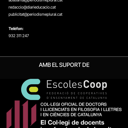
redaccio@diarieducacio.cat
publicitat@periodismeplural.cat
Telèfon:
932 311 247
AMB EL SUPORT DE