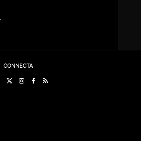
CONNECTA
X
Instagram
Facebook
RSS
(Twitter)