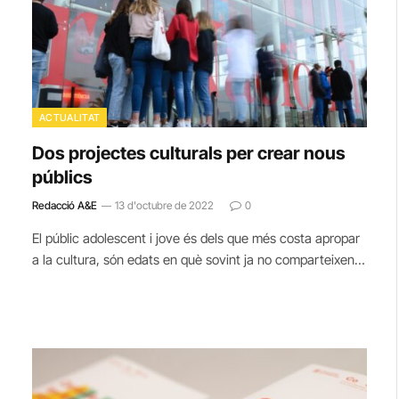
ACTUALITAT
Dos projectes culturals per crear nous
públics
Redacció A&E
13 d'octubre de 2022
0
El públic adolescent i jove és dels que més costa apropar
a la cultura, són edats en què sovint ja no comparteixen…