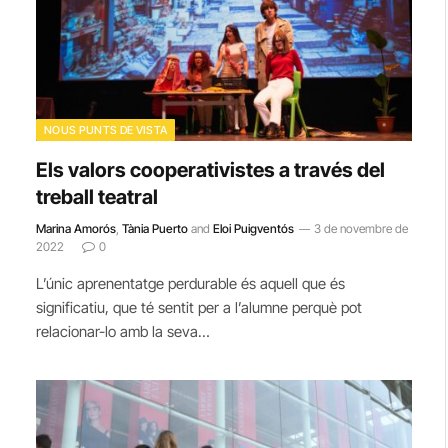
NOUS PUNTS DE VISTA
Els valors cooperativistes a través del
treball teatral
Marina Amorós
,
Tània Puerto
and
Eloi Puigventós
3 de novembre de
2022
0
L’únic aprenentatge perdurable és aquell que és
significatiu, que té sentit per a l’alumne perquè pot
relacionar-lo amb la seva…