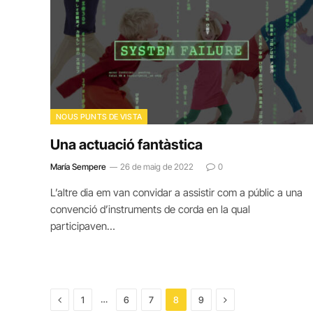
NOUS PUNTS DE VISTA
Una actuació fantàstica
María Sempere
26 de maig de 2022
0
L’altre dia em van convidar a assistir com a públic a una
convenció d’instruments de corda en la qual
participaven…
Previous
Next
…
1
6
7
8
9