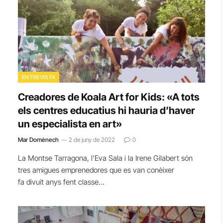
ENTREVISTA
Creadores de Koala Art for Kids: «A tots
els centres educatius hi hauria d’haver
un especialista en art»
Mar Domènech
2 de juny de 2022
0
La Montse Tarragona, l’Eva Sala i la Irene Gilabert són
tres amigues emprenedores que es van conèixer
fa divuit anys fent classe…