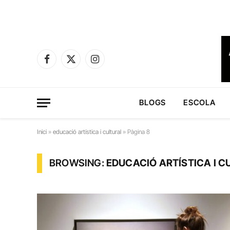
Facebook
X
Instagram
(Twitter)
BLOGS
ESCOLA
Inici
»
educació artística i cultural
»
Pàgina 8
BROWSING:
EDUCACIÓ ARTÍSTICA I C