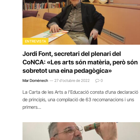
ENTREVISTA
Jordi Font, secretari del plenari del
CoNCA: «Les arts són matèria, però són
sobretot una eina pedagògica»
Mar Domènech
27 d'octubre de 2022
0
La Carta de les Arts a l’Educació consta d’una declaració
de principis, una compilació de 63 recomanacions i uns
primers…