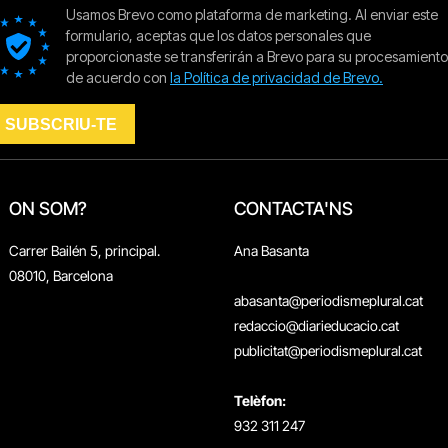
ON SOM?
CONTACTA'NS
Carrer Bailén 5, principal.
Ana Basanta
08010, Barcelona
abasanta@periodismeplural.cat
redaccio@diarieducacio.cat
publicitat@periodismeplural.cat
Telèfon:
932 311 247