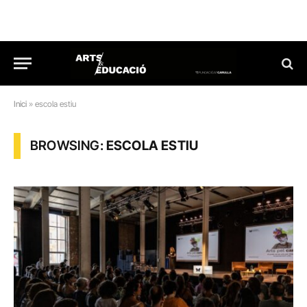
Inici
»
escola estiu
BROWSING:
ESCOLA ESTIU