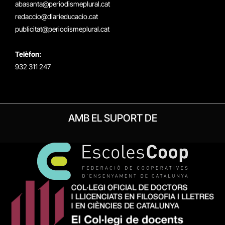
abasanta@periodismeplural.cat
redaccio@diarieducacio.cat
publicitat@periodismeplural.cat
Telèfon:
932 311 247
AMB EL SUPORT DE