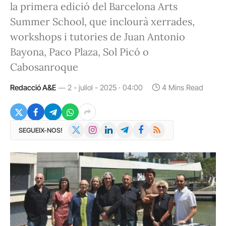
la primera edició del Barcelona Arts
Summer School, que inclourà xerrades,
workshops i tutories de Juan Antonio
Bayona, Paco Plaza, Sol Picó o
Cabosanroque
Redacció A&E
2 - juliol - 2025 · 04:00
4 Mins Read
X
Instagram
LinkedIn
Telegram
Facebook
RSS
SEGUEIX-NOS!
(Twitter)