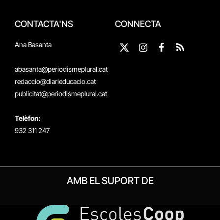
CONTACTA'NS
CONNECTA
Ana Basanta
X
Instagram
Facebook
RSS
(Twitter)
abasanta@periodismeplural.cat
redaccio@diarieducacio.cat
publicitat@periodismeplural.cat
Telèfon:
932 311 247
AMB EL SUPORT DE