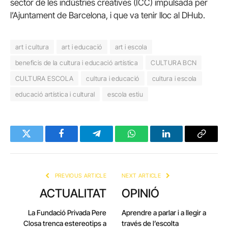
sector de les indústries creatives (ICC) impulsada per
l’Ajuntament de Barcelona, i que va tenir lloc al DHub.
art i cultura
art i educació
art i escola
beneficis de la cultura i educació artística
CULTURA BCN
CULTURA ESCOLA
cultura i educació
cultura i escola
educació artística i cultural
escola estiu
Twitter
Facebook
Telegram
WhatsApp
LinkedIn
Copy
Link
PREVIOUS ARTICLE
NEXT ARTICLE
ACTUALITAT
OPINIÓ
La Fundació Privada Pere
Aprendre a parlar i a llegir a
Closa trenca estereotips a
través de l’escolta