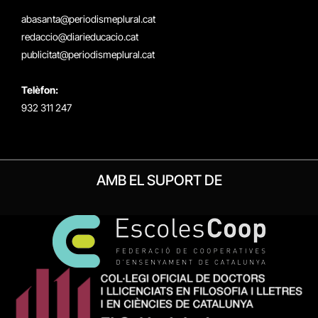
(Twitter)
abasanta@periodismeplural.cat
redaccio@diarieducacio.cat
publicitat@periodismeplural.cat
Telèfon:
932 311 247
AMB EL SUPORT DE