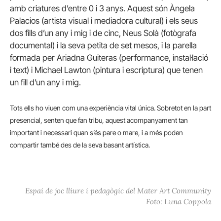
amb criatures d’entre 0 i 3 anys. Aquest són Àngela
Palacios (artista visual i mediadora cultural) i els seus
dos fills d’un any i mig i de cinc, Neus Solà (fotògrafa
documental) i la seva petita de set mesos, i la parella
formada per Ariadna Guiteras (performance, instal·lació
i text) i Michael Lawton (pintura i escriptura) que tenen
un fill d’un any i mig.
Tots ells ho viuen com una experiència vital única. Sobretot en la part
presencial, senten que fan tribu, aquest acompanyament tan
important i necessari quan s’és pare o mare, i a més poden
compartir també des de la seva basant artística.
Espai de joc lliure i pedagògic del Mater Art Community
Foto: Luna Coppola