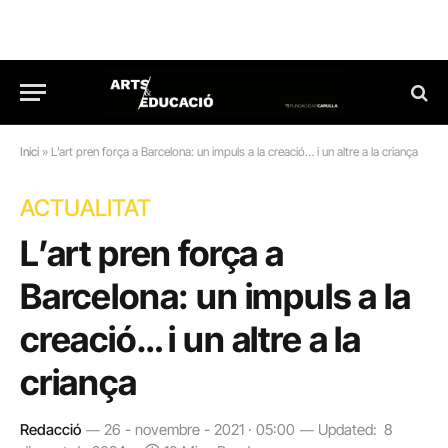
Inici
»
L’art pren força a Barcelona: un impuls a la creació… i un altre a la criança
ACTUALITAT
L’art pren força a
Barcelona: un impuls a la
creació… i un altre a la
criança
Redacció
26 - novembre - 2021 · 05:00
Updated:
8