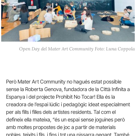
Open Day del Mater Art Community Foto: Luna Coppola
Però Mater Art Community no hagués estat possible
sense la Roberta Genova, fundadora de la Città Infinita a
Espanya i del projecte Prohibit No Tocar! Ella és la
creadora de l’espai lúdic i pedagògic ideat especialment
per als fills i filles dels artistes residents. Tal com el
defineix ella mateixa, “és un espai sense joguines però
amb moltes propostes de joc a partir de materials
nobles, teixits i fils, i fins i tot una pissarra gegant. També