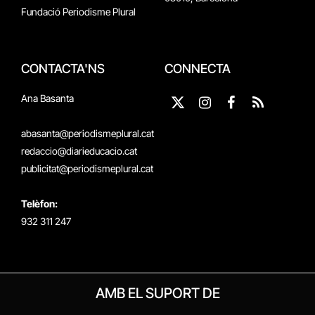
Fundació Periodisme Plural
CONTACTA'NS
CONNECTA
Ana Basanta
X
Instagram
Facebook
RSS
(Twitter)
abasanta@periodismeplural.cat
redaccio@diarieducacio.cat
publicitat@periodismeplural.cat
Telèfon:
932 311 247
AMB EL SUPORT DE