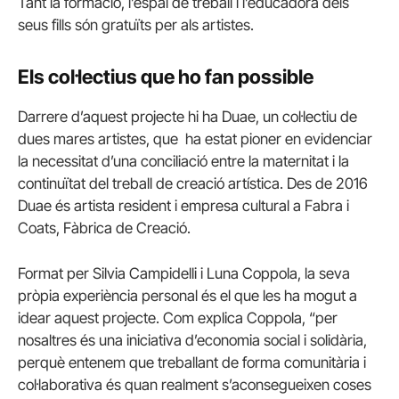
Tant la formació, l’espai de treball i l’educadora dels
seus fills són gratuïts per als artistes.
Els col·lectius que ho fan possible
Darrere d’aquest projecte hi ha Duae, un col·lectiu de
dues mares artistes, que ha estat pioner en evidenciar
la necessitat d’una conciliació entre la maternitat i la
continuïtat del treball de creació artística. Des de 2016
Duae és artista resident i empresa cultural a Fabra i
Coats, Fàbrica de Creació.
Format per Silvia Campidelli i Luna Coppola, la seva
pròpia experiència personal és el que les ha mogut a
idear aquest projecte. Com explica Coppola, “per
nosaltres és una iniciativa d’economia social i solidària,
perquè entenem que treballant de forma comunitària i
col·laborativa és quan realment s’aconsegueixen coses