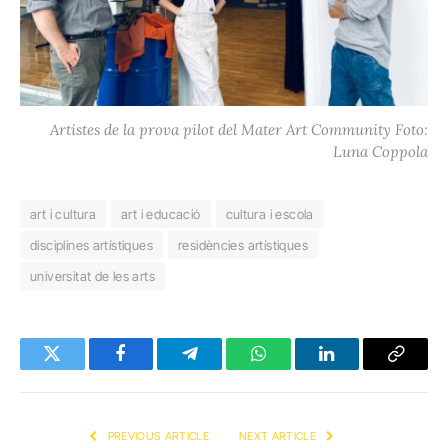
Artistes de la prova pilot del Mater Art Community Foto:
Luna Coppola
art i cultura
art i educació
cultura i escola
disciplines artístiques
residències artístiques
universitat de les arts
Twitter
Facebook
Telegram
WhatsApp
LinkedIn
Copy
Link
PREVIOUS ARTICLE
NEXT ARTICLE