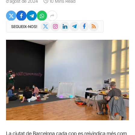
d'agost de 2024
10 Mins Read
X
Instagram
LinkedIn
Telegram
Facebook
RSS
SEGUEIX-NOS!
(Twitter)
La ciutat de Barcelona cada cop es reivindica més com