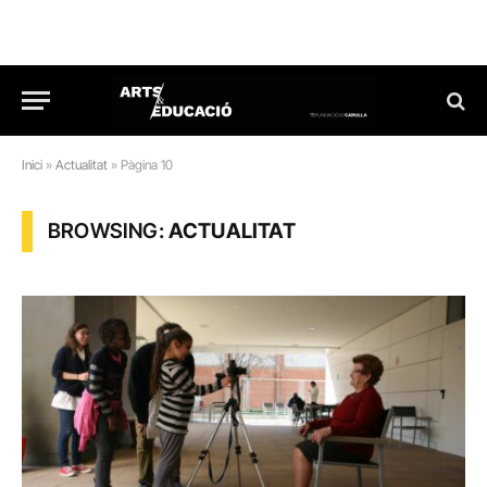
Inici
»
Actualitat
»
Pàgina 10
BROWSING:
ACTUALITAT