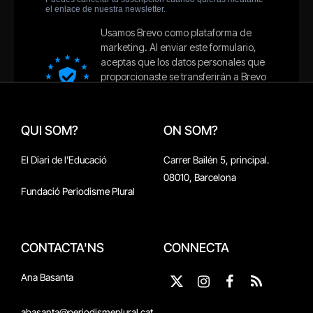
QUI SOM?
ON SOM?
El Diari de l'Educació
Carrer Bailén 5, principal.
08010, Barcelona
Fundació Periodisme Plural
CONTACTA'NS
CONNECTA
Ana Basanta
X
Instagram
Facebook
RSS
(Twitter)
abasanta@periodismeplural.cat