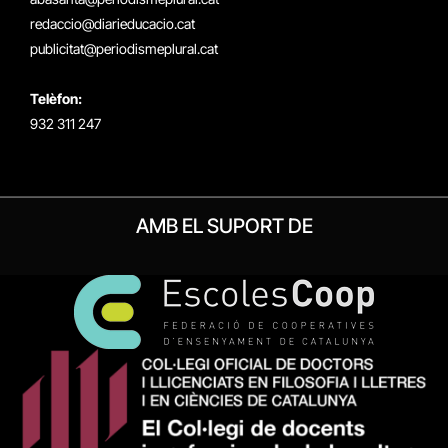
redaccio@diarieducacio.cat
publicitat@periodismeplural.cat
Telèfon:
932 311 247
AMB EL SUPORT DE