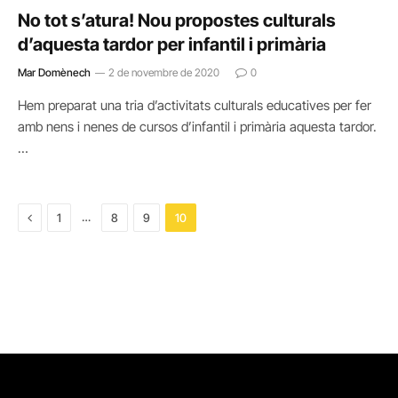
No tot s’atura! Nou propostes culturals
d’aquesta tardor per infantil i primària
Mar Domènech
2 de novembre de 2020
0
Hem preparat una tria d’activitats culturals educatives per fer
amb nens i nenes de cursos d’infantil i primària aquesta tardor.
…
Previous
…
1
8
9
10