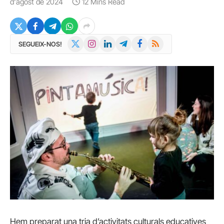
d'agost de 2024
12 Mins Read
X
Instagram
LinkedIn
Telegram
Facebook
RSS
SEGUEIX-NOS!
(Twitter)
Hem preparat una tria d’activitats culturals educatives