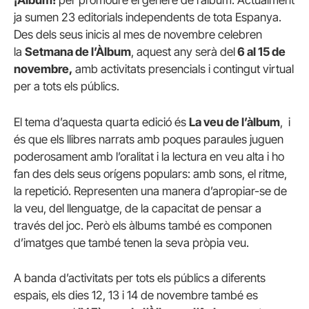
¡Âlbum!
per promoure el gènere de l’àlbum. Actualment
ja sumen 23 editorials independents de tota Espanya.
Des dels seus inicis al mes de novembre celebren
la
Setmana de l’Àlbum
, aquest any serà del
6 al 15 de
novembre
,
amb activitats presencials i contingut virtual
per a tots els públics.
El tema d’aquesta quarta edició és
La veu de l’àlbum
, i
és que els llibres narrats amb poques paraules juguen
poderosament amb l’oralitat i la lectura en veu alta i ho
fan des dels seus orígens populars: amb sons, el ritme,
la repetició. Representen una manera d’apropiar-se de
la veu, del llenguatge, de la capacitat de pensar a
través del joc. Però els àlbums també es componen
d’imatges que també tenen la seva pròpia veu.
A banda d’activitats per tots els públics a diferents
espais, els dies 12, 13 i 14 de novembre també es