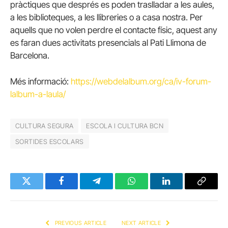
pràctiques que després es poden traslladar a les aules,
a les biblioteques, a les llibreries o a casa nostra. Per
aquells que no volen perdre el contacte físic, aquest any
es faran dues activitats presencials al Pati Llimona de
Barcelona.
Més informació:
https://webdelalbum.org/ca/iv-forum-
lalbum-a-laula/
CULTURA SEGURA
ESCOLA I CULTURA BCN
SORTIDES ESCOLARS
Twitter
Facebook
Telegram
WhatsApp
LinkedIn
Copy
Link
PREVIOUS ARTICLE
NEXT ARTICLE