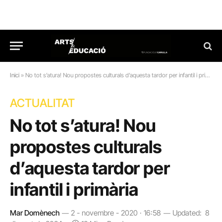
Inici
»
No tot s’atura! Nou propostes culturals d’aquesta tardor per infantil i primària
ACTUALITAT
No tot s’atura! Nou
propostes culturals
d’aquesta tardor per
infantil i primària
Mar Domènech
2 - novembre - 2020 · 16:58
Updated:
8