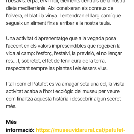
i besavis: el pa, el vi i l’oli, elements centrals de la nostra
dieta mediterrània. Així coneixeran els conreus de
l’olivera, el blat i la vinya. I entendran el llarg camí que
segueix un aliment fins a arribar a la nostra taula.
Una activitat d’aprenentatge que a la vegada posa
l’accent en els valors imprescindibles que regeixen la
vida al camp: l’esforç, l’estalvi, la previsió, el no llençar
res… I, sobretot, el fet de tenir cura de la terra,
respectant sempre les plantes i els éssers vius.
I tal i com el Patufet es va amagar sota una col, la visita-
activitat acaba a l’hort ecològic del museu per veure
com finalitza aquesta història i descobrir algun secret
més.
Més
informació:
https://museuvidarural.cat/patufet-