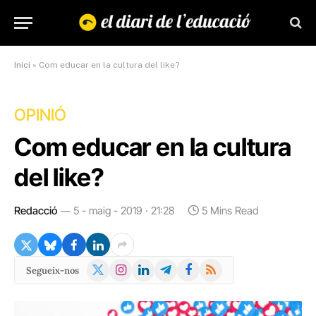
Inici
»
Com educar en la cultura del like?
OPINIÓ
Com educar en la cultura
del like?
Redacció
5 - maig - 2019 · 21:28
5 Mins Read
X
Instagram
LinkedIn
Telegram
Facebook
RSS
Segueix-nos
(Twitter)