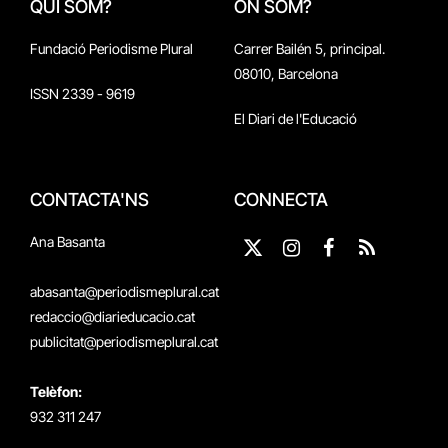
QUI SOM?
ON SOM?
Fundació Periodisme Plural
Carrer Bailén 5, principal.
08010, Barcelona
ISSN 2339 - 9619
El Diari de l'Educació
CONTACTA'NS
CONNECTA
Ana Basanta
X
Instagram
Facebook
RSS
(Twitter)
abasanta@periodismeplural.cat
redaccio@diarieducacio.cat
publicitat@periodismeplural.cat
Telèfon:
932 311 247