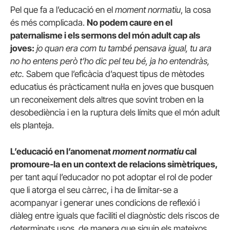
Pel que fa a l’educació en el
moment normatiu
, la cosa
és més complicada.
No podem caure en el
paternalisme i els sermons del món adult cap als
joves:
jo quan era com tu també pensava igual, tu ara
no ho entens però t’ho dic pel teu bé, ja ho entendràs,
etc.
Sabem que l’eficàcia d’aquest tipus de mètodes
educatius és pràcticament nul·la en joves que busquen
un reconeixement dels altres que sovint troben en la
desobediència i en la ruptura dels límits que el món adult
els planteja.
L’educació en l’anomenat
moment normatiu
cal
promoure-la en un context de relacions simètriques,
per tant aquí l’educador no pot adoptar el rol de poder
que li atorga el seu càrrec, i ha de limitar-se a
acompanyar i generar unes condicions de reflexió i
diàleg entre iguals que faciliti el diagnòstic dels riscos de
determinats usos, de manera que siguin els mateixos