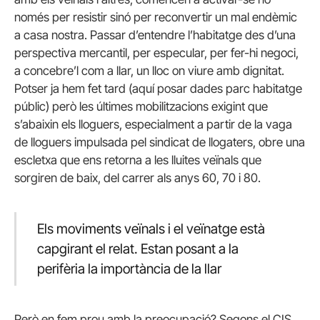
només per resistir sinó per reconvertir un mal endèmic
a casa nostra. Passar d’entendre l’habitatge des d’una
perspectiva mercantil, per especular, per fer-hi negoci,
a concebre’l com a llar, un lloc on viure amb dignitat.
Potser ja hem fet tard (aquí posar dades parc habitatge
públic) però les últimes mobilitzacions exigint que
s’abaixin els lloguers, especialment a partir de la vaga
de lloguers impulsada pel sindicat de llogaters, obre una
escletxa que ens retorna a les lluites veïnals que
sorgiren de baix, del carrer als anys 60, 70 i 80.
Els moviments veïnals i el veïnatge està
capgirant el relat. Estan posant a la
perifèria la importància de la llar
Però en fem prou amb la preocupació? Segons el CIS,