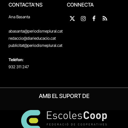
CONTACTA'NS
CONNECTA
Ana Basanta
X
Instagram
Facebook
RSS
(Twitter)
abasanta@periodismeplural.cat
redaccio@diarieducacio.cat
publicitat@periodismeplural.cat
Telèfon:
932 311 247
AMB EL SUPORT DE