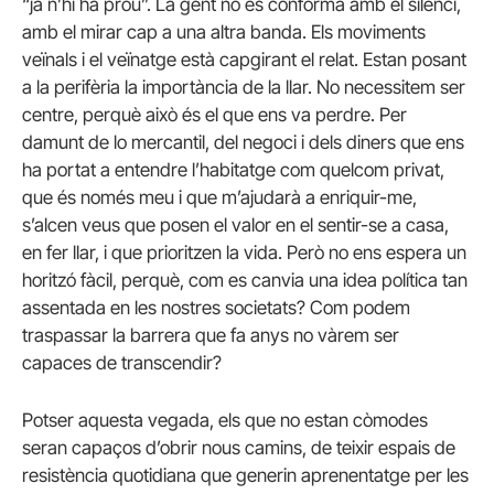
“ja n’hi ha prou”. La gent no es conforma amb el silenci,
amb el mirar cap a una altra banda. Els moviments
veïnals i el veïnatge està capgirant el relat. Estan posant
a la perifèria la importància de la llar. No necessitem ser
centre, perquè això és el que ens va perdre. Per
damunt de lo mercantil, del negoci i dels diners que ens
ha portat a entendre l’habitatge com quelcom privat,
que és només meu i que m’ajudarà a enriquir-me,
s’alcen veus que posen el valor en el sentir-se a casa,
en fer llar, i que prioritzen la vida. Però no ens espera un
horitzó fàcil, perquè, com es canvia una idea política tan
assentada en les nostres societats? Com podem
traspassar la barrera que fa anys no vàrem ser
capaces de transcendir?
Potser aquesta vegada, els que no estan còmodes
seran capaços d’obrir nous camins, de teixir espais de
resistència quotidiana que generin aprenentatge per les