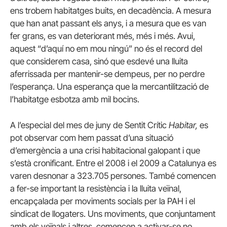
ens trobem habitatges buits, en decadència. A mesura
que han anat passant els anys, i a mesura que es van
fer grans, es van deteriorant més, més i més. Avui,
aquest “d’aquí no em mou ningú” no és el record del
que considerem casa, sinó que esdevé una lluita
aferrissada per mantenir-se dempeus, per no perdre
l’esperança. Una esperança que la mercantilització de
l’habitatge esbotza amb mil bocins.
A l’especial del mes de juny de Sentit Crític
Habitar,
es
pot observar com hem passat d’una situació
d’emergència a una crisi habitacional galopant i que
s’està cronificant. Entre el 2008 i el 2009 a Catalunya es
varen desnonar a 323.705 persones. També comencen
a fer-se important la resistència i la lluita veïnal,
encapçalada per moviments socials per la PAH i el
sindicat de llogaters. Uns moviments, que conjuntament
amb els veïnals i altres, comencen a activar-se no