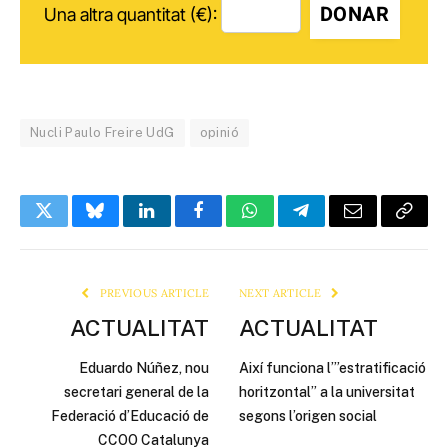
DONAR
Una altra quantitat (€):
Nucli Paulo Freire UdG
opinió
Twitter
Bluesky
LinkedIn
Facebook
WhatsApp
Telegram
Email
Copy
Link
PREVIOUS ARTICLE
NEXT ARTICLE
ACTUALITAT
ACTUALITAT
Eduardo Núñez, nou
Així funciona l’”estratificació
secretari general de la
horitzontal” a la universitat
Federació d’Educació de
segons l’origen social
CCOO Catalunya