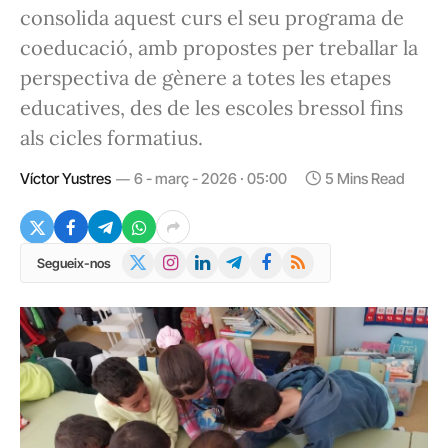
consolida aquest curs el seu programa de
coeducació, amb propostes per treballar la
perspectiva de gènere a totes les etapes
educatives, des de les escoles bressol fins
als cicles formatius.
Víctor Yustres
6 - març - 2026 · 05:00
5 Mins Read
X
Instagram
LinkedIn
Telegram
Facebook
RSS
Segueix-nos
(Twitter)