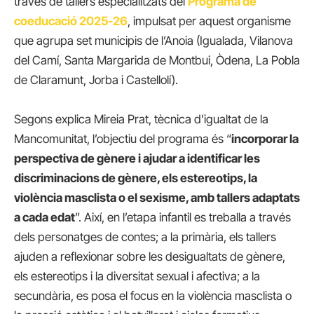
través de tallers especialitzats del
Programa de
coeducació 2025-26
, impulsat per aquest organisme
que agrupa set municipis de l’Anoia (Igualada, Vilanova
del Camí, Santa Margarida de Montbui, Òdena, La Pobla
de Claramunt, Jorba i Castellolí).
Segons explica Mireia Prat, tècnica d’igualtat de la
Mancomunitat, l’objectiu del programa és “
incorporar la
perspectiva de gènere i ajudar a identificar les
discriminacions de gènere, els estereotips, la
violència masclista o el sexisme, amb tallers adaptats
a cada edat
”. Així, en l’etapa infantil es treballa a través
dels personatges de contes; a la primària, els tallers
ajuden a reflexionar sobre les desigualtats de gènere,
els estereotips i la diversitat sexual i afectiva; a la
secundària, es posa el focus en la violència masclista o