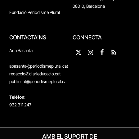
08010, Barcelona
Fundació Periodisme Plural
CONTACTA'NS
CONNECTA
Ana Basanta
X
Instagram
Facebook
RSS
(Twitter)
abasanta@periodismeplural.cat
redaccio@diarieducacio.cat
publicitat@periodismeplural.cat
Telèfon:
932 311 247
AMB EL SUPORT DE