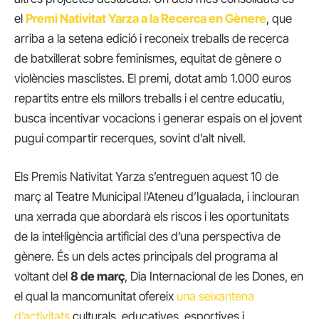
el
Premi Nativitat Yarza a la Recerca en Gènere
, que
arriba a la setena edició i reconeix treballs de recerca
de batxillerat sobre feminismes, equitat de gènere o
violències masclistes. El premi, dotat amb 1.000 euros
repartits entre els millors treballs i el centre educatiu,
busca incentivar vocacions i generar espais on el jovent
pugui compartir recerques, sovint d’alt nivell.
Els Premis Nativitat Yarza s’entreguen aquest 10 de
març al Teatre Municipal l’Ateneu d’Igualada, i inclouran
una xerrada que abordarà els riscos i les oportunitats
de la intel·ligència artificial des d’una perspectiva de
gènere. És un dels actes principals del programa al
voltant del
8 de març
, Dia Internacional de les Dones, en
el qual la mancomunitat ofereix
una seixantena
d’activitats
culturals, educatives, esportives i