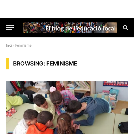
Inici
»
Feminisme
BROWSING:
FEMINISME