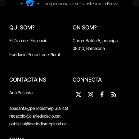
QUI SOM?
ON SOM?
El Diari de l'Educació
Carrer Bailén 5, principal.
08010, Barcelona
Fundació Periodisme Plural
CONTACTA'NS
CONNECTA
Ana Basanta
X
Instagram
Facebook
RSS
(Twitter)
abasanta@periodismeplural.cat
redaccio@diarieducacio.cat
publicitat@periodismeplural.cat