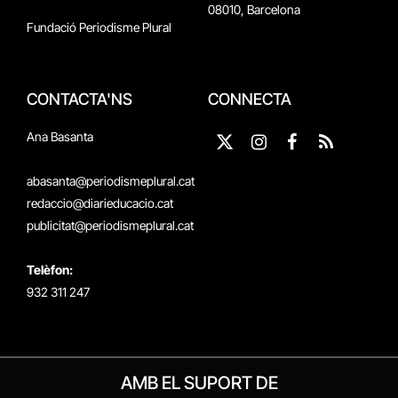
08010, Barcelona
Fundació Periodisme Plural
CONTACTA'NS
CONNECTA
Ana Basanta
X
Instagram
Facebook
RSS
(Twitter)
abasanta@periodismeplural.cat
redaccio@diarieducacio.cat
publicitat@periodismeplural.cat
Telèfon:
932 311 247
AMB EL SUPORT DE