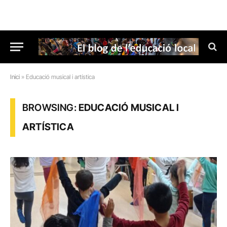
Inici
»
Educació musical i artística
BROWSING:
EDUCACIÓ MUSICAL I
ARTÍSTICA