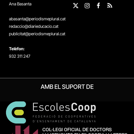
Ana Basanta
X
Instagram
Facebook
RSS
(Twitter)
abasanta@periodismeplural.cat
redaccio@diarieducacio.cat
publicitat@periodismeplural.cat
Telèfon:
932 311 247
AMB EL SUPORT DE