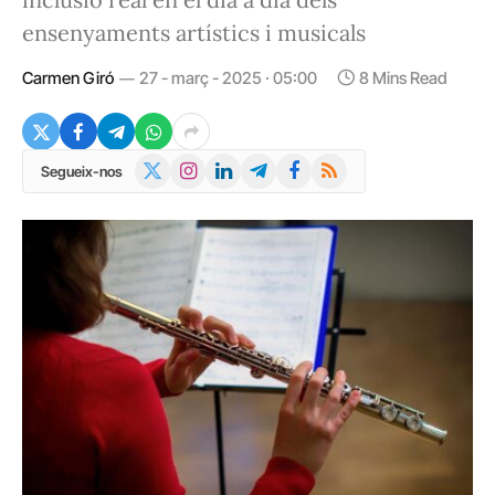
ensenyaments artístics i musicals
Carmen Giró
27 - març - 2025 · 05:00
8 Mins Read
X
Instagram
LinkedIn
Telegram
Facebook
RSS
Segueix-nos
(Twitter)