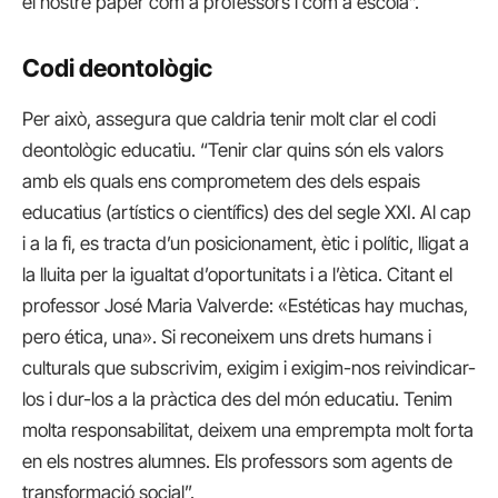
el nostre paper com a professors i com a escola”.
Codi deontològic
Per això, assegura que caldria tenir molt clar el codi
deontològic educatiu. “Tenir clar quins són els valors
amb els quals ens comprometem des dels espais
educatius (artístics o científics) des del segle XXI. Al cap
i a la fi, es tracta d’un posicionament, ètic i polític, lligat a
la lluita per la igualtat d’oportunitats i a l’ètica. Citant el
professor José Maria Valverde: «Estéticas hay muchas,
pero ética, una». Si reconeixem uns drets humans i
culturals que subscrivim, exigim i exigim-nos reivindicar-
los i dur-los a la pràctica des del món educatiu. Tenim
molta responsabilitat, deixem una emprempta molt forta
en els nostres alumnes. Els professors som agents de
transformació social”.