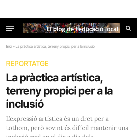
Inici
»
La pràctica artística, terreny propici per a la inclusió
REPORTATGE
La pràctica artística,
terreny propici per a la
inclusió
L’expressió artística és un dret per a
tothom, però sovint és difícil mantenir una
inclusió real en el dia a dia dels