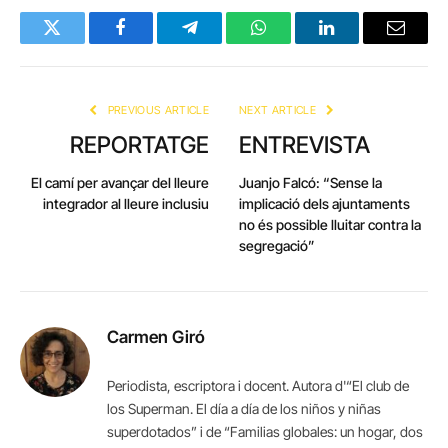
Twitter
Facebook
Telegram
WhatsApp
LinkedIn
Email
PREVIOUS ARTICLE
NEXT ARTICLE
REPORTATGE
ENTREVISTA
El camí per avançar del lleure
Juanjo Falcó: “Sense la
integrador al lleure inclusiu
implicació dels ajuntaments
no és possible lluitar contra la
segregació”
Carmen Giró
Periodista, escriptora i docent. Autora d'“El club de
los Superman. El día a día de los niños y niñas
superdotados” i de “Familias globales: un hogar, dos