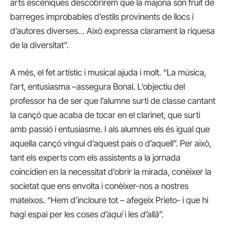
arts escèniques descobrirem que la majoria són fruit de
barreges improbables d’estils provinents de llocs i
d’autores diverses… Això expressa clarament la riquesa
de la diversitat”.
A més, el fet artístic i musical ajuda i molt. “La música,
l’art, entusiasma –assegura Bonal. L’objectiu del
professor ha de ser que l’alumne surti de classe cantant
la cançó que acaba de tocar en el clarinet, que surti
amb passió i entusiasme. I als alumnes els és igual que
aquella cançó vingui d’aquest país o d’aquell”. Per això,
tant els experts com els assistents a la jornada
coincidien en la necessitat d’obrir la mirada, conèixer la
societat que ens envolta i conèixer-nos a nostres
mateixos. “Hem d’incloure tot – afegeix Prieto- i que hi
hagi espai per les coses
d’aquí
i les
d’allà
”.