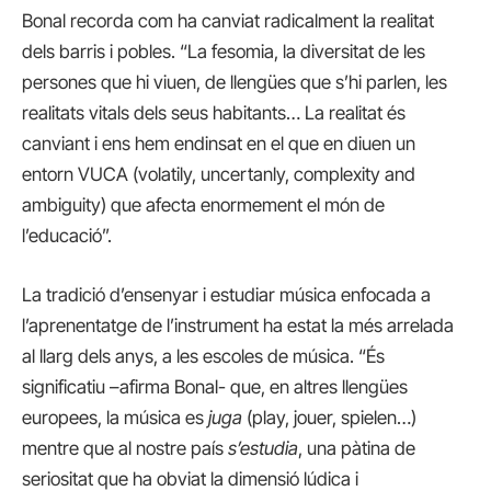
Bonal recorda com ha canviat radicalment la realitat
dels barris i pobles. “La fesomia, la diversitat de les
persones que hi viuen, de llengües que s’hi parlen, les
realitats vitals dels seus habitants… La realitat és
canviant i ens hem endinsat en el que en diuen un
entorn VUCA (volatily, uncertanly, complexity and
ambiguity) que afecta enormement el món de
l’educació”.
La tradició d’ensenyar i estudiar música enfocada a
l’aprenentatge de l’instrument ha estat la més arrelada
al llarg dels anys, a les escoles de música. “És
significatiu –afirma Bonal- que, en altres llengües
europees, la música es
juga
(play, jouer, spielen…)
mentre que al nostre país
s’estudia
, una pàtina de
seriositat que ha obviat la dimensió lúdica i