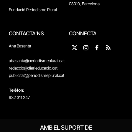
08010, Barcelona
Fundació Periodisme Plural
CONTACTA'NS
CONNECTA
Ana Basanta
X
Instagram
Facebook
RSS
(Twitter)
abasanta@periodismeplural.cat
redaccio@diarieducacio.cat
publicitat@periodismeplural.cat
Telèfon:
932 311 247
AMB EL SUPORT DE