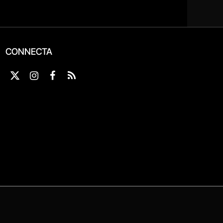
CONNECTA
X
Instagram
Facebook
RSS
(Twitter)