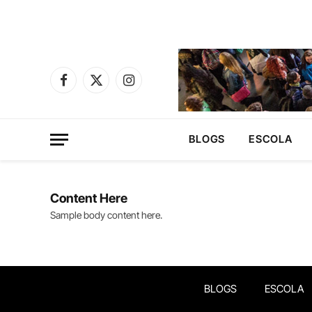
Facebook
X
Instagram
(Twitter)
BLOGS
ESCOLA
Content Here
Sample body content here.
BLOGS
ESCOLA