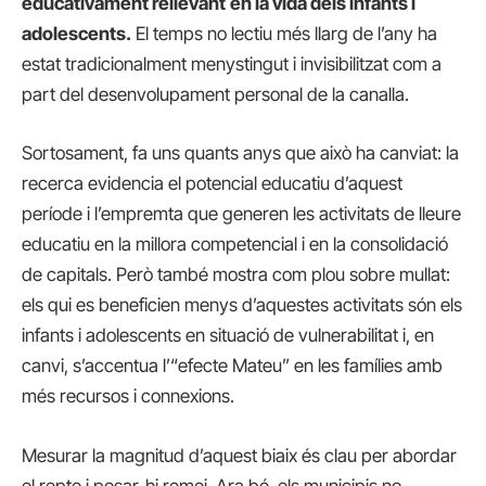
educativament rellevant
en la vida dels infants i
adolescents.
El temps no lectiu més llarg de l’any ha
estat tradicionalment menystingut i invisibilitzat com a
part del desenvolupament personal de la canalla.
Sortosament, fa uns quants anys que això ha canviat: la
recerca evidencia el potencial educatiu d’aquest
període i l’empremta que generen les activitats de lleure
educatiu en la millora competencial i en la consolidació
de capitals. Però també mostra com plou sobre mullat:
els qui es beneficien menys d’aquestes activitats són els
infants i adolescents en situació de vulnerabilitat i, en
canvi, s’accentua l’“efecte Mateu” en les famílies amb
més recursos i connexions.
Mesurar la magnitud d’aquest biaix és clau per abordar
el repte i posar-hi remei. Ara bé, els municipis no