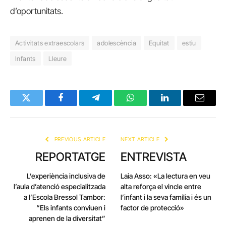
d’oportunitats.
Activitats extraescolars
adolescència
Equitat
estiu
Infants
Lleure
Twitter
Facebook
Telegram
WhatsApp
LinkedIn
Email
PREVIOUS ARTICLE
NEXT ARTICLE
REPORTATGE
ENTREVISTA
L’experiència inclusiva de
Laia Asso: «La lectura en veu
l’aula d’atenció especialitzada
alta reforça el vincle entre
a l’Escola Bressol Tambor:
l’infant i la seva família i és un
“Els infants conviuen i
factor de protecció»
aprenen de la diversitat”