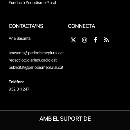
Fundació Periodisme Plural
CONTACTA'NS
CONNECTA
Ana Basanta
X
Instagram
Facebook
RSS
(Twitter)
abasanta@periodismeplural.cat
redaccio@diarieducacio.cat
publicitat@periodismeplural.cat
Telèfon:
932 311 247
AMB EL SUPORT DE