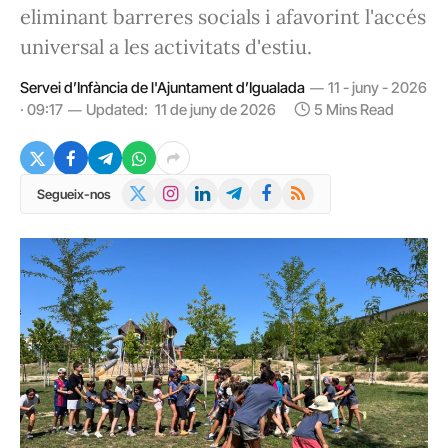
eliminant barreres socials i afavorint l'accés
universal a les activitats d'estiu.
Servei d’Infància de l'Ajuntament d’Igualada
11 - juny - 2026
· 09:17
Updated:
11 de juny de 2026
5 Mins Read
X
Instagram
LinkedIn
Telegram
Facebook
RSS
Segueix-nos
(Twitter)