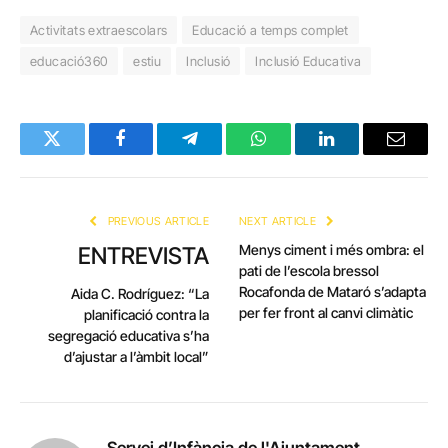
Activitats extraescolars
Educació a temps complet
educació360
estiu
Inclusió
Inclusió Educativa
Twitter
Facebook
Telegram
WhatsApp
LinkedIn
Email
PREVIOUS ARTICLE
NEXT ARTICLE
Menys ciment i més ombra: el
ENTREVISTA
pati de l’escola bressol
Rocafonda de Mataró s’adapta
Aida C. Rodríguez: “La
per fer front al canvi climàtic
planificació contra la
segregació educativa s’ha
d’ajustar a l’àmbit local”
Servei d’Infància de l'Ajuntament