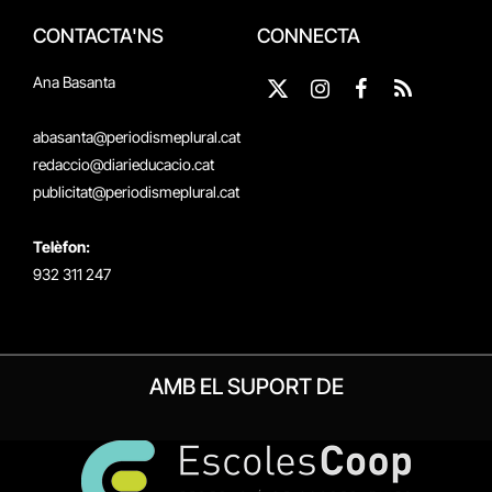
CONTACTA'NS
CONNECTA
Ana Basanta
X
Instagram
Facebook
RSS
(Twitter)
abasanta@periodismeplural.cat
redaccio@diarieducacio.cat
publicitat@periodismeplural.cat
Telèfon:
932 311 247
AMB EL SUPORT DE