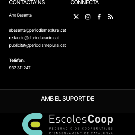
CONTACTA'NS
CONNECTA
Ana Basanta
X
Instagram
Facebook
RSS
(Twitter)
abasanta@periodismeplural.cat
redaccio@diarieducacio.cat
publicitat@periodismeplural.cat
Telèfon:
932 311 247
AMB EL SUPORT DE