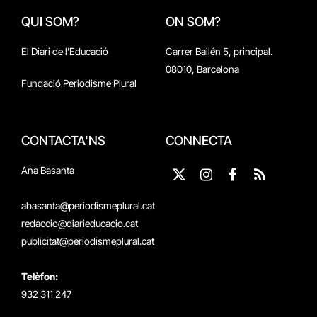
QUI SOM?
ON SOM?
El Diari de l'Educació
Carrer Bailén 5, principal.
08010, Barcelona
Fundació Periodisme Plural
CONTACTA'NS
CONNECTA
Ana Basanta
X
Instagram
Facebook
RSS
(Twitter)
abasanta@periodismeplural.cat
redaccio@diarieducacio.cat
publicitat@periodismeplural.cat
Telèfon:
932 311 247