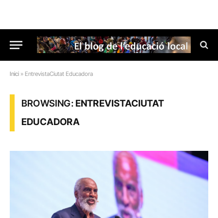
Inici
»
EntrevistaCiutat Educadora
BROWSING:
ENTREVISTACIUTAT
EDUCADORA