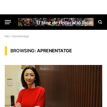
Inici
»
Aprenentatge
BROWSING:
APRENENTATGE