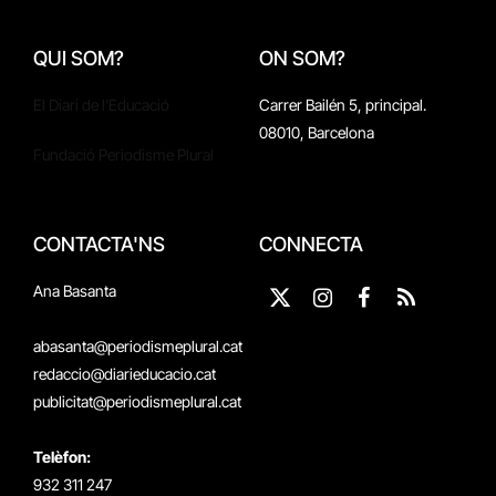
QUI SOM?
ON SOM?
El Diari de l'Educació
Carrer Bailén 5, principal.
08010, Barcelona
Fundació Periodisme Plural
CONTACTA'NS
CONNECTA
Ana Basanta
X
Instagram
Facebook
RSS
(Twitter)
abasanta@periodismeplural.cat
redaccio@diarieducacio.cat
publicitat@periodismeplural.cat
Telèfon:
932 311 247