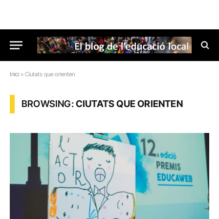
Inici
»
Ciutats que orienten
BROWSING:
CIUTATS QUE ORIENTEN