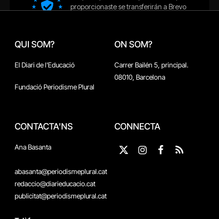
QUI SOM?
ON SOM?
El Diari de l'Educació
Carrer Bailén 5, principal.
08010, Barcelona
Fundació Periodisme Plural
CONTACTA'NS
CONNECTA
Ana Basanta
X
Instagram
Facebook
RSS
(Twitter)
abasanta@periodismeplural.cat
redaccio@diarieducacio.cat
publicitat@periodismeplural.cat