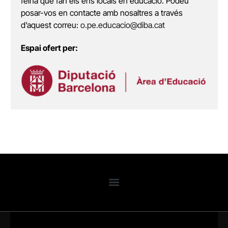
feina que fan els ens locals en educació. Podeu
posar-vos en contacte amb nosaltres a través
d’aquest correu:
o.pe.educacio@diba.cat
Espai ofert per: