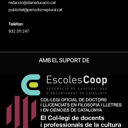
redaccio@diarieducacio.cat
publicitat@periodismeplural.cat
Telèfon:
932 311 247
AMB EL SUPORT DE