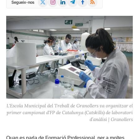
X
Instagram
LinkedIn
Telegram
Facebook
RSS
Segueix-nos
(Twitter)
L'Escola Municipal del Treball de Granollers va organitzar el
primer campionat d'FP de Catalunya (Catskills) de laboratori
d’anàlisi | Granollers
Quan es parla de Formació Professional, per a moltes