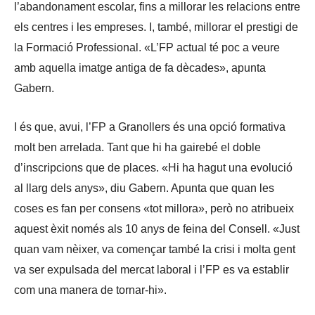
l’abandonament escolar, fins a millorar les relacions entre
els centres i les empreses. I, també, millorar el prestigi de
la Formació Professional. «L’FP actual té poc a veure
amb aquella imatge antiga de fa dècades», apunta
Gabern.
I és que, avui, l’FP a Granollers és una opció formativa
molt ben arrelada. Tant que hi ha gairebé el doble
d’inscripcions que de places. «Hi ha hagut una evolució
al llarg dels anys», diu Gabern. Apunta que quan les
coses es fan per consens «tot millora», però no atribueix
aquest èxit només als 10 anys de feina del Consell. «Just
quan vam nèixer, va començar també la crisi i molta gent
va ser expulsada del mercat laboral i l’FP es va establir
com una manera de tornar-hi».