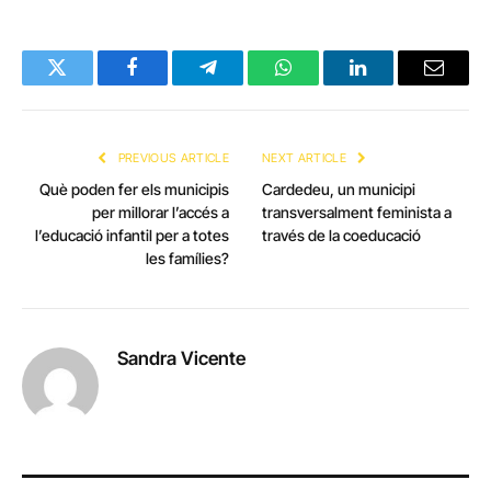
Twitter
Facebook
Telegram
WhatsApp
LinkedIn
Email
PREVIOUS ARTICLE
NEXT ARTICLE
Què poden fer els municipis
Cardedeu, un municipi
per millorar l’accés a
transversalment feminista a
l’educació infantil per a totes
través de la coeducació
les famílies?
Sandra Vicente