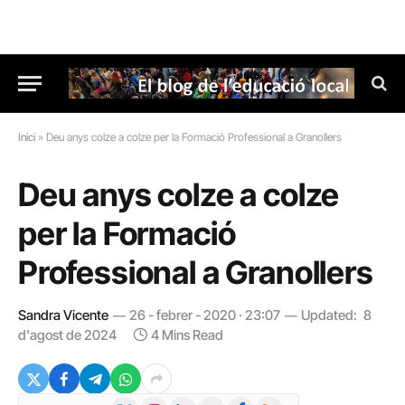
Inici
»
Deu anys colze a colze per la Formació Professional a Granollers
Deu anys colze a colze
per la Formació
Professional a Granollers
Sandra Vicente
26 - febrer - 2020 · 23:07
Updated:
8
d'agost de 2024
4 Mins Read