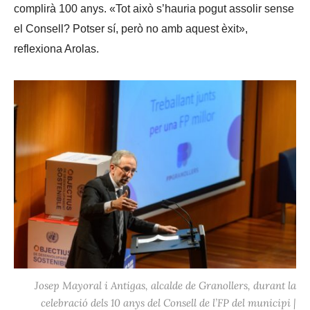
complirà 100 anys. «Tot això s’hauria pogut assolir sense
el Consell? Potser sí, però no amb aquest èxit»,
reflexiona Arolas.
Josep Mayoral i Antigas, alcalde de Granollers, durant la
celebració dels 10 anys del Consell de l’FP del municipi |