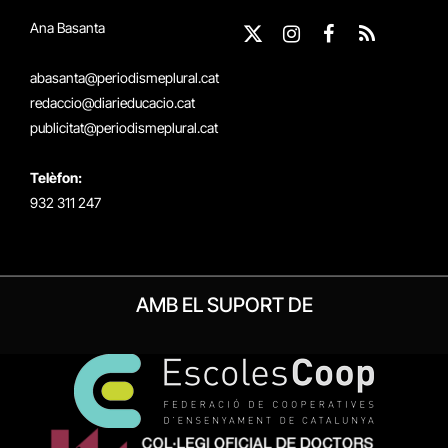
Ana Basanta
X
Instagram
Facebook
RSS
(Twitter)
abasanta@periodismeplural.cat
redaccio@diarieducacio.cat
publicitat@periodismeplural.cat
Telèfon:
932 311 247
AMB EL SUPORT DE