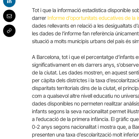
Tot i que la informació estadística disponible s
darrer
Informe d’oportunitats educatives de la i
dades rellevants en relació a les desigualtats 
les dades de l’informe fan referència únicament 
situació a molts municipis urbans del país és s
A Barcelona, tot i que el percentatge d’infants es
significativament en els darrers anys, s’observen
de la ciutat. Les dades mostren, en aquest senti
per càpita dels districtes i la taxa d’escolaritz
disparitats territorials dins de la ciutat, el prin
com a qualsevol altre nivell educatiu no universa
dades disponibles no permeten realitzar anàlisis 
infants segons la seva nacionalitat permet il·lus
a l’educació de la primera infància. El gràfic qu
0-2 anys segons nacionalitat i mostra que, a Bar
presenten una taxa d’escolarització molt inferio