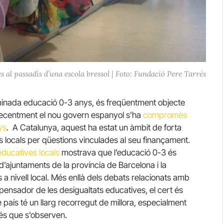
s al passadís d’una escola bressol | Foto: Fundació Pere Tarrés
minada educació 0-3 anys, és freqüentment objecte
, recentment el nou govern espanyol s’ha
compromès
ys
. A Catalunya, aquest ha estat un àmbit de forta
ns locals per qüestions vinculades al seu finançament.
educatives locals
mostrava que l’educació 0-3 és
ia d’ajuntaments de la província de Barcelona i la
a nivell local. Més enllà dels debats relacionats amb
ensador de les desigualtats educatives, el cert és
país té un llarg recorregut de millora, especialment
ccés que s’observen.