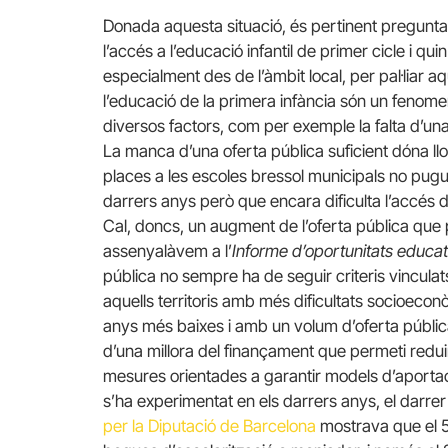
Donada aquesta situació, és pertinent pregunta
l’accés a l’educació infantil de primer cicle i qu
especialment des de l’àmbit local, per pal·liar 
l’educació de la primera infància són un fenom
diversos factors, com per exemple la falta d’u
La manca d’una oferta pública suficient dóna l
places a les escoles bressol municipals no pugui
darrers anys però que encara dificulta l’accés de
Cal, doncs, un augment de l’oferta pública que
assenyalàvem a l’
Informe d’oportunitats educa
pública no sempre ha de seguir criteris vinculat
aquells territoris amb més dificultats socioeco
anys més baixes i amb un volum d’oferta pública 
d’una millora del finançament que permeti reduir
mesures orientades a garantir models d’aportacio
s’ha experimentat en els darrers anys, el darre
per la Diputació de Barcelona
mostrava que el 5