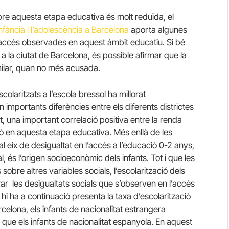
obre aquesta etapa educativa és molt reduïda, el
nfància i l’adolescència a Barcelona
aporta algunes
d’accés observades en aquest àmbit educatiu. Si bé
a la ciutat de Barcelona, és possible afirmar que la
imilar, quan no més acusada.
colaritzats a l’escola bressol ha millorat
 importants diferències entre els diferents districtes
t, una important correlació positiva entre la renda
ació en aquesta etapa educativa. Més enllà de les
cipal eix de desigualtat en l’accés a l’educació 0-2 anys,
l, és l’origen socioeconòmic dels infants. Tot i que les
sobre altres variables socials, l’escolarització dels
trar les desigualtats socials que s’observen en l’accés
e hi ha a continuació presenta la taxa d’escolarització
celona, els infants de nacionalitat estrangera
r que els infants de nacionalitat espanyola. En aquest