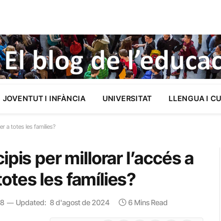
JOVENTUT I INFÀNCIA
UNIVERSITAT
LLENGUA I C
er a totes les famílies?
pis per millorar l’accés a
 totes les famílies?
58
Updated:
8 d'agost de 2024
6 Mins Read