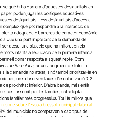
r-se què hi ha darrera d’aquestes desigualtats en
in paper poden jugar les polítiques educatives,
aquestes desigualtats. Less desigualtats d’accés a
en complex que pot respondre a la interacció de
na oferta adequada o barreres de caràcter econòmic.
loc a que una part important de la demanda de
 ser atesa, una situació que ha millorat en els
 molts infants a l’educació de la primera infància.
 permeti donar resposta a aquest repte. Com
tives de Barcelona,
aquest augment de l’oferta
s a la demanda no atesa, sinó també prioritzar-la en
nòmiques, on s’observen taxes d’escolarització 0-2
de proximitat inferior. D’altra banda, més enllà
 el cost assumit per les famílies, cal adoptar
ns familiar més progressius. Tot i la millora que
r
informe sobre l’escola bressol municipal elaborat
1% del municipis no comptaven a cap tipus de