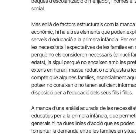
beques d’escolarització o menjador, i només el 
social.
Més enllà de factors estructurals com la manca d
econòmic, hi ha altres elements que poden expli
serveis d’educació a la primera infància. Per ex
les necessitats i expectatives de les famílies en rel
perquè no els consideren necessaris (el nucli fa
edats), ja sigui perquè no encaixen amb les pref
extens en horari, massa reduït o no s’ajusta a les
compte que algunes famílies, especialment aquel
potser no coneixen o no tenen suficient informac
disposició per a l’educació dels seus fills i filles.
A manca d’una anàlisi acurada de les necessitats
educatius per a la primera infància, que perme
generals hi ha dues línies d’acció que es poden
fomentar la demanda entre les famílies en situac