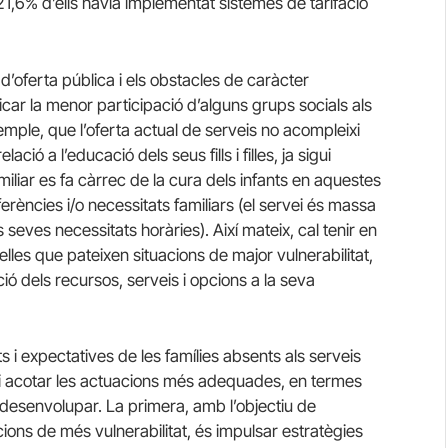
21,6% d’ells havia implementat sistemes de tarifació
’oferta pública i els obstacles de caràcter
car la menor participació d’alguns grups socials als
emple, que l’oferta actual de serveis no acompleixi
ació a l’educació dels seus fills i filles, ja sigui
miliar es fa càrrec de la cura dels infants en aquestes
erències i/o necessitats familiars (el servei és massa
 seves necessitats horàries). Així mateix, cal tenir en
les que pateixen situacions de major vulnerabilitat,
ió dels recursos, serveis i opcions a la seva
 i expectatives de les famílies absents als serveis
ti acotar les actuacions més adequades, en termes
 desenvolupar. La primera, amb l’objectiu de
ions de més vulnerabilitat, és impulsar estratègies