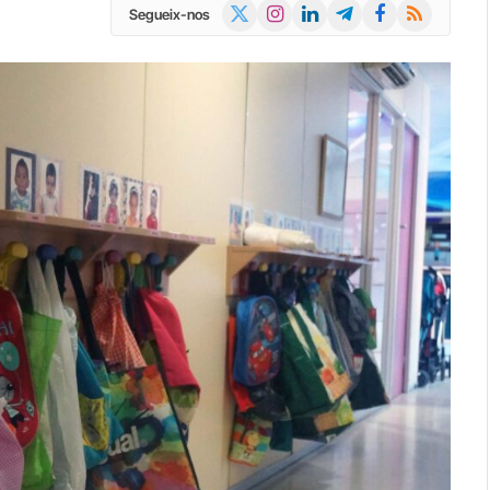
X
Instagram
LinkedIn
Telegram
Facebook
RSS
Segueix-nos
(Twitter)