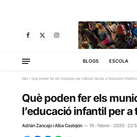
Facebook
X
Instagram
(Twitter)
BLOGS
ESCOLA
Inici
»
Què poden fer els municipis per millorar l’accés a l’educació infantil p
Què poden fer els munici
l’educació infantil per a
Adrián Zancajo i Alba Castejón
19 - febrer - 2020 · 22: