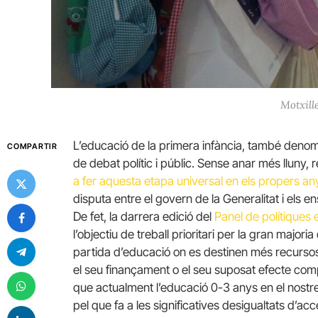
Motxille
L’educació de la primera infància, també deno
COMPARTIR
de debat polític i públic. Sense anar més lluny
a fer aquesta etapa universal en els propers an
disputa entre el govern de la Generalitat i els e
De fet, la darrera edició del
Panel de polítiques 
l’objectiu de treball prioritari per la gran major
partida d’educació on es destinen més recursos 
el seu finançament o el seu suposat efecte comp
que actualment l’educació 0-3 anys en el nostre 
pel que fa a les significatives desigualtats d’a