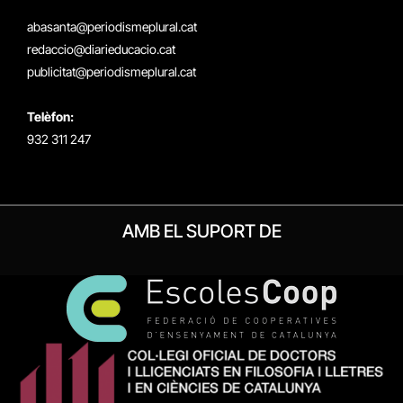
(Twitter)
abasanta@periodismeplural.cat
redaccio@diarieducacio.cat
publicitat@periodismeplural.cat
Telèfon:
932 311 247
AMB EL SUPORT DE