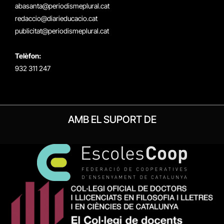
abasanta@periodismeplural.cat
redaccio@diarieducacio.cat
publicitat@periodismeplural.cat
Telèfon:
932 311 247
AMB EL SUPORT DE