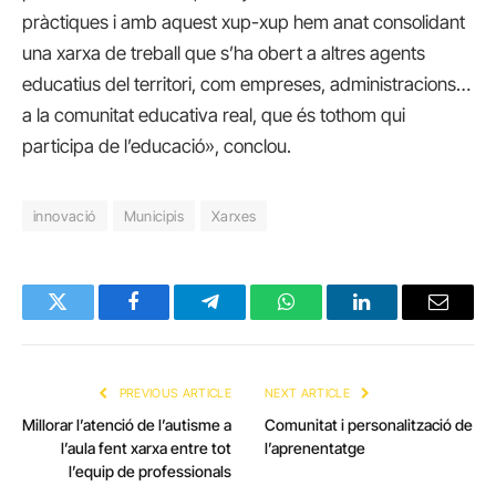
pràctiques i amb aquest xup-xup hem anat consolidant
una xarxa de treball que s’ha obert a altres agents
educatius del territori, com empreses, administracions…
a la comunitat educativa real, que és tothom qui
participa de l’educació», conclou.
innovació
Municipis
Xarxes
Twitter
Facebook
Telegram
WhatsApp
LinkedIn
Email
PREVIOUS ARTICLE
NEXT ARTICLE
Millorar l’atenció de l’autisme a
Comunitat i personalització de
l’aula fent xarxa entre tot
l’aprenentatge
l’equip de professionals