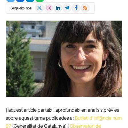
X
Instagram
LinkedIn
Telegram
Facebook
RSS
Segueix-nos
(Twitter)
[ aquest article parteix i aprofundeix en anàlisis prèvies
sobre aquest tema publicades a:
Butlletí d’Inf@ncia núm
97
(Generalitat de Catalunya) i
Observatori de