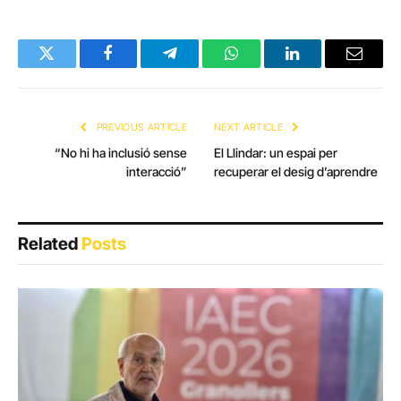
Twitter
Facebook
Telegram
WhatsApp
LinkedIn
Email
PREVIOUS ARTICLE
NEXT ARTICLE
“No hi ha inclusió sense
El Llindar: un espai per
interacció”
recuperar el desig d’aprendre
Related
Posts