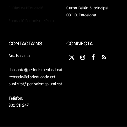
El Diari de l'Educació
Carrer Bailén 5, principal.
08010, Barcelona
Fundació Periodisme Plural
CONTACTA'NS
CONNECTA
Ana Basanta
X
Instagram
Facebook
RSS
(Twitter)
abasanta@periodismeplural.cat
redaccio@diarieducacio.cat
publicitat@periodismeplural.cat
Telèfon:
932 311 247