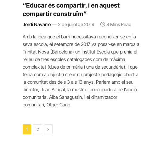
“Educar és compartir, i en aquest
compartir construïm”
Jordi Navarro
2 de juliol de 2019
8 Mins Read
Amb la idea que el barri necessitava reconèixer-se en la
seva escola, el setembre de 2017 va posar-se en marxa a
Trinitat Nova (Barcelona) un Institut Escola que prenia el
relleu de tres escoles catalogades com de màxima
complexitat (dues de primària i una de secundària), i que
tenia com a objectiu crear un projecte pedagògic obert a
la comunitat des dels 3 als 16 anys. Parlem amb el seu
director, Joan Artigal, la mestra i coordinadora de l’acció
comunitària, Alba Sanagustin, i el dinamitzador
comunitari, Otger Cano.
Next
1
2