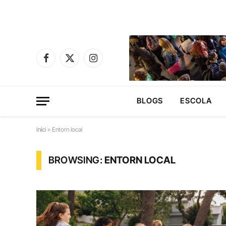
Facebook
X
Instagram
(Twitter)
BLOGS
ESCOLA
Inici
»
Entorn local
BROWSING:
ENTORN LOCAL