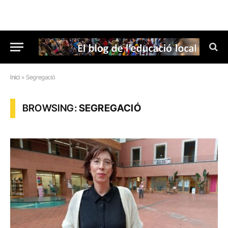
Inici
»
Segregació
BROWSING:
SEGREGACIÓ