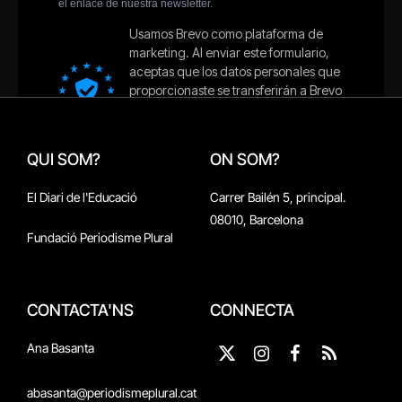
QUI SOM?
ON SOM?
El Diari de l'Educació
Carrer Bailén 5, principal.
08010, Barcelona
Fundació Periodisme Plural
CONTACTA'NS
CONNECTA
Ana Basanta
X
Instagram
Facebook
RSS
(Twitter)
abasanta@periodismeplural.cat