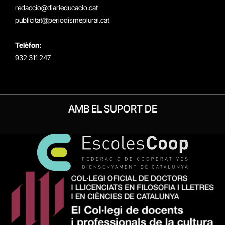
redaccio@diarieducacio.cat
publicitat@periodismeplural.cat
Telèfon:
932 311 247
AMB EL SUPORT DE