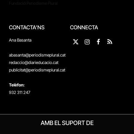
Fundació Periodisme Plural
CONTACTA'NS
CONNECTA
Ana Basanta
X
Instagram
Facebook
RSS
(Twitter)
abasanta@periodismeplural.cat
redaccio@diarieducacio.cat
publicitat@periodismeplural.cat
Telèfon:
932 311 247
AMB EL SUPORT DE