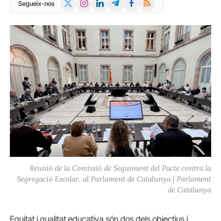
X
Instagram
LinkedIn
Telegram
Facebook
RSS
Segueix-nos
(Twitter)
Reunió de la Comissió de Seguiment del Pacte contra la
Segregació Escolar, al Parlament de Catalunya | Parlament
de Catalunya
Equitat i qualitat educativa són dos dels objectius i