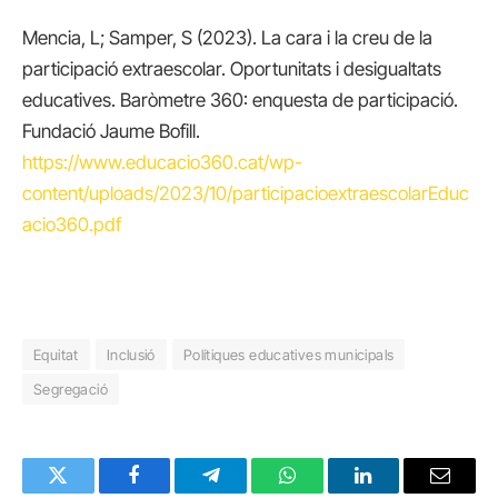
Mencia, L; Samper, S (2023). La cara i la creu de la
participació extraescolar. Oportunitats i desigualtats
educatives. Baròmetre 360: enquesta de participació.
Fundació Jaume Bofill.
https://www.educacio360.cat/wp-
content/uploads/2023/10/participacioextraescolarEduc
acio360.pdf
Equitat
Inclusió
Polítiques educatives municipals
Segregació
Twitter
Facebook
Telegram
WhatsApp
LinkedIn
Email