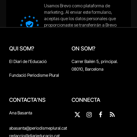
QUI SOM?
ON SOM?
El Diari de l'Educació
Carrer Bailén 5, principal.
08010, Barcelona
Fundació Periodisme Plural
CONTACTA'NS
CONNECTA
Ana Basanta
X
Instagram
Facebook
RSS
(Twitter)
abasanta@periodismeplural.cat
redaccio@diarieducacio.cat