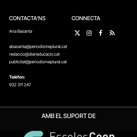
CONTACTA'NS
CONNECTA
Ana Basanta
X
Instagram
Facebook
RSS
(Twitter)
abasanta@periodismeplural.cat
redaccio@diarieducacio.cat
publicitat@periodismeplural.cat
Telèfon:
932 311 247
AMB EL SUPORT DE