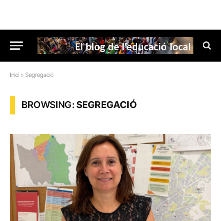
Inici
»
Segregació
BROWSING:
SEGREGACIÓ