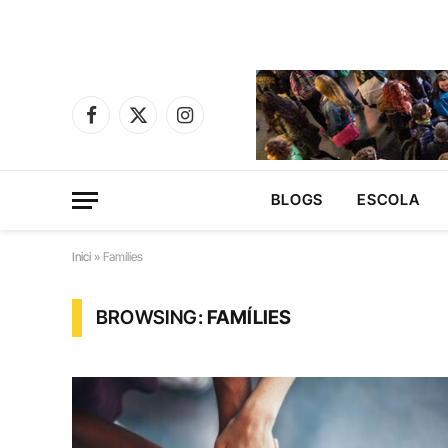
Facebook
X
Instagram
(Twitter)
BLOGS
ESCOLA
Inici
»
Famílies
BROWSING:
FAMÍLIES