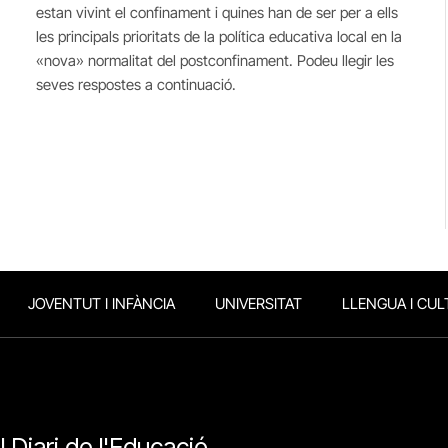
estan vivint el confinament i quines han de ser per a ells
les principals prioritats de la política educativa local en la
«nova» normalitat del postconfinament. Podeu llegir les
seves respostes a continuació.
JOVENTUT I INFÀNCIA
UNIVERSITAT
LLENGUA I CUL