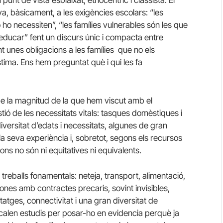
unt de vista esbiaixat, etnocèntric i classista. El
a, bàsicament, a les exigències escolars: “les
 ho necessiten”, “les famílies vulnerables són les que
educar” fent un discurs únic i compacta entre
 unes obligacions a les famílies que no els
ima. Ens hem preguntat què i qui les fa
de la magnitud de la que hem viscut amb el
tió de les necessitats vitals: tasques domèstiques i
iversitat d’edats i necessitats, algunes de gran
a seva experiència i, sobretot, segons els recursos
ons no són ni equitatives ni equivalents.
treballs fonamentals: neteja, transport, alimentació,
ones amb contractes precaris, sovint invisibles,
tges, connectivitat i una gran diversitat de
i calen estudis per posar-ho en evidencia perquè ja