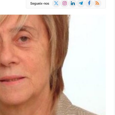
X
Instagram
LinkedIn
Telegram
Facebook
RSS
Segueix-nos
(Twitter)