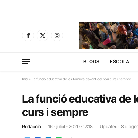
Facebook
X
Instagram
(Twitter)
BLOGS
ESCOLA
Inici
»
La funció educativa de les famílies davant del nou curs i sempre
La funció educativa de l
curs i sempre
Redacció
16 - juliol - 2020 · 17:18
Updated:
8 d'ago