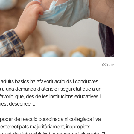
iStock
adults bàsics ha afavorit actituds i conductes
és a una demanda d’atenció i seguretat que a un
avorit que, des de les institucions educatives i
aquest desconcert.
é poder de reacció coordinada ni col·legiada i va
i estereotipats majoritàriament, inapropiats i