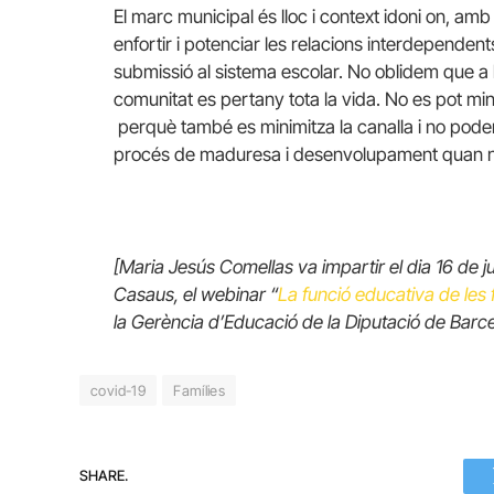
El marc municipal és lloc i context idoni on, am
enfortir i potenciar les relacions interdependen
submissió al sistema escolar. No oblidem que a l’e
comunitat es pertany tota la vida. No es pot minim
perquè també es minimitza la canalla i no pode
procés de maduresa i desenvolupament quan no 
[Maria Jesús Comellas va impartir el dia 16 de
Casaus, el webinar “
La funció educativa de les 
la Gerència d’Educació de la Diputació de Barc
covid-19
Famílies
SHARE.