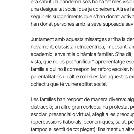
era sabut i la pandèmia sols ho ha fet més visib
una desigualtat social que ja coneixem. Altres f
seguir els suggeriments que s’han donat: activit
han donat persones amb la seva suposada savi
Juntament amb aquests missatges arriba la de
novament, classista i etnocèntrica, imposant, am
acadèmic, envaint la dinàmica familiar. S’ha dit
vista, que no es pot “unificar” aprenentatge esco
família a qui no li correspon fer reforç escolar.
parentalitat és un altre rol i si es fan aquestes e
col·lectiu que té vulnerabilitat social.
Les famílies han respost de manera diversa: alg
distracció; un altre gran col·lectiu ha protestat
escolar, presencial o virtual, afegit a les preo
repercussions (laborals, econòmiques, salut, pè
tampoc el sentit de tot plegat); finalment un altre