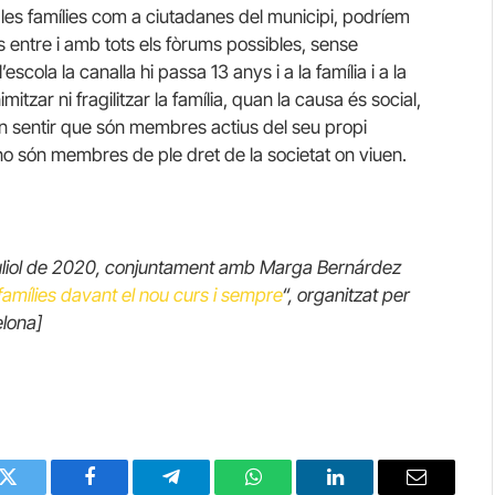
b les famílies com a ciutadanes del municipi, podríem
ts entre i amb tots els fòrums possibles, sense
scola la canalla hi passa 13 anys i a la família i a la
itzar ni fragilitzar la família, quan la causa és social,
n sentir que són membres actius del seu propi
són membres de ple dret de la societat on viuen.
 juliol de 2020, conjuntament amb Marga Bernárdez
famílies davant el nou curs i sempre
“, organitzat per
elona]
Twitter
Facebook
Telegram
WhatsApp
LinkedIn
Email