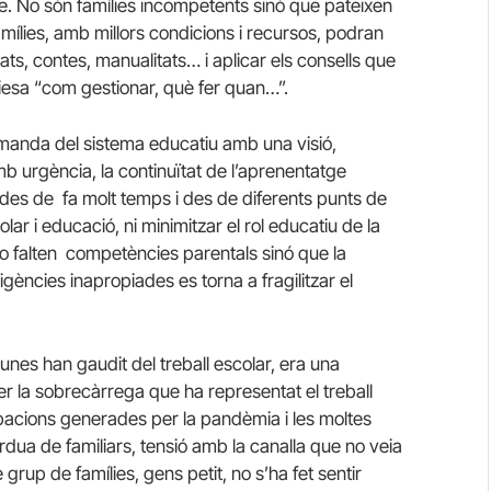
le. No són famílies incompetents sinó que pateixen
amílies, amb millors condicions i recursos, podran
ats, contes, manualitats… i aplicar els consells que
esa “com gestionar, què fer quan…”.
manda del sistema educatiu amb una visió,
b urgència, la continuïtat de l’aprenentatge
, des de fa molt temps i des de diferents punts de
lar i educació, ni minimitzar el rol educatiu de la
 No falten competències parentals sinó que la
xigències inapropiades es torna a fragilitzar el
unes han gaudit del treball escolar, era una
 per la sobrecàrrega que ha representat el treball
cupacions generades per la pandèmia i les moltes
rdua de familiars, tensió amb la canalla que no veia
 grup de famílies, gens petit, no s’ha fet sentir