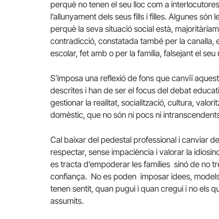
perquè no tenen el seu lloc com a interlocutores,
l’allunyament dels seus fills i filles. Algunes 
perquè la seva situació social està, majoritària
contradicció, constatada també per la canalla, 
escolar, fet amb o per la família, falsejant el seu
S’imposa una reflexió de fons que canviï aquesta 
descrites i han de ser el focus del debat educat
gestionar la realitat, socialització, cultura, val
domèstic, que no són ni pocs ni intranscendents 
Cal baixar del pedestal professional i canviar d
respectar, sense impaciència i valorar la idios
es tracta d’empoderar les famílies sinó de no tre
confiança. No es poden imposar idees, models i
tenen sentit, quan pugui i quan cregui i no els 
assumits.