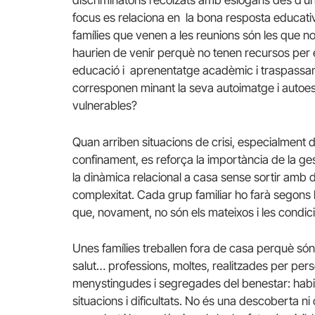
discriminatoris recolzats amb eslògans des d’un p
focus es relaciona en la bona resposta educativ
famílies que venen a les reunions són les que no
haurien de venir perquè no tenen recursos per 
educació i aprenentatge acadèmic i traspassant
corresponen minant la seva autoimatge i autoest
vulnerables?
Quan arriben situacions de crisi, especialment 
confinament, es reforça la importància de la ges
la dinàmica relacional a casa sense sortir amb d
complexitat. Cada grup familiar ho farà segons l
que, novament, no són els mateixos i les condici
Unes famílies treballen fora de casa perquè són 
salut… professions, moltes, realitzades per pers
menystingudes i segregades del benestar: habita
situacions i dificultats. No és una descoberta n