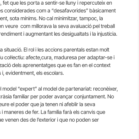
 fet que les porta a sentir-se lluny i repercuteix en
són les considerades com a “desafavorides” bàsicament
ment, sota mínims. No cal minimitzar, tampoc, la
en veure com millorava la seva avaluació pel treball
 rendiment i augmentant les desigualtats i la injustícia.
situació. El rol i les accions parentals estan molt
iu col·lectiu: afecte,cura, maduresa per adaptar-se i
orització dels aprenentatges que es fan en el context
i, evidentment, els escolars.
el model “expert” al model de partenariat: reconèixer,
incràsia familiar per poder avançar conjuntament. No
ure el poder que ja tenen ni afeblir la seva
 maneres de fer. La família farà els canvis que
que venen des de l’exterior i que no poden ser